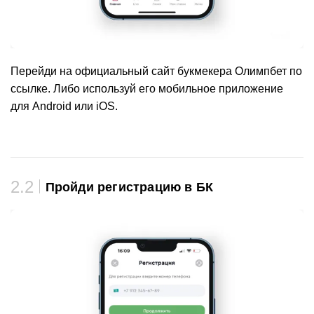
Перейди на официальный сайт букмекера Олимпбет по
ссылке. Либо используй его мобильное приложение
для Android или iOS.
2.2
Пройди регистрацию в БК