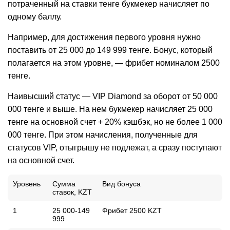
потраченный на ставки тенге букмекер начисляет по
одному баллу.
Например, для достижения первого уровня нужно
поставить от 25 000 до 149 999 тенге. Бонус, который
полагается на этом уровне, — фрибет номиналом 2500
тенге.
Наивысший статус — VIP Diamond за оборот от 50 000
000 тенге и выше. На нем букмекер начисляет 25 000
тенге на основной счет + 20% кэшбэк, но не более 1 000
000 тенге. При этом начисления, полученные для
статусов VIP, отыгрышу не подлежат, а сразу поступают
на основной счет.
Уровень
Cумма
Вид бонуса
ставок, KZT
1
25 000-149
Фрибет 2500 KZT
999