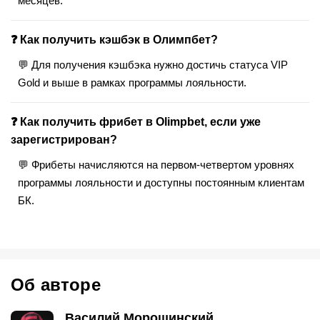
месяцев.
❓ Как получить кэшбэк в Олимпбет?
💬 Для получения кэшбэка нужно достичь статуса VIP
Gold и выше в рамках программы лояльности.
❓ Как получить фрибет в Olimpbet, если уже
зарегистрирован?
💬 Фрибеты начисляются на первом-четвертом уровнях
программы лояльности и доступны постоянным клиентам
БК.
Об авторе
Василий Морошинский