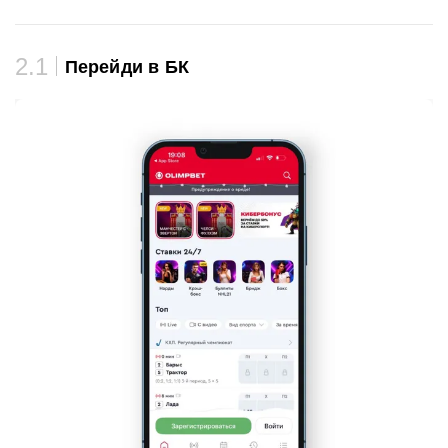
2.1
Перейди в БК