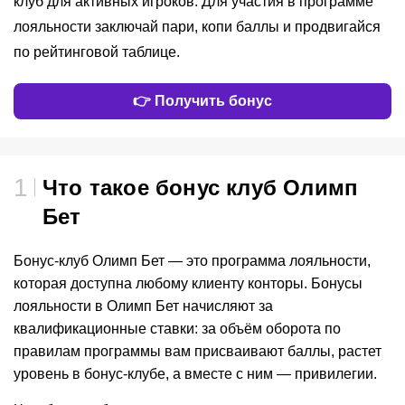
клуб для активных игроков. Для участия в программе
лояльности заключай пари, копи баллы и продвигайся
по рейтинговой таблице.
👉 Получить бонус
1
Что такое бонус клуб Олимп
Бет
Бонус-клуб Олимп Бет — это программа лояльности,
которая доступна любому клиенту конторы. Бонусы
лояльности в Олимп Бет начисляют за
квалификационные ставки: за объём оборота по
правилам программы вам присваивают баллы, растет
уровень в бонус-клубе, а вместе с ним — привилегии.