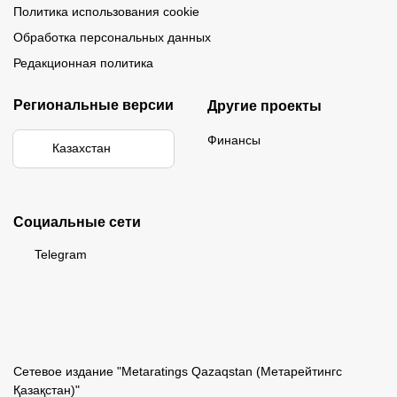
Политика использования cookie
Обработка персональных данных
Редакционная политика
Региональные версии
Другие проекты
Финансы
Казахстан
Социальные сети
Telegram
Сетевое издание "Metaratings Qazaqstan (Метарейтингс
Қазақстан)"