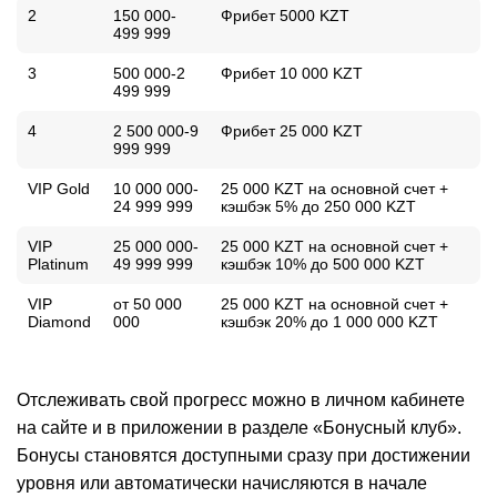
2
150 000-
Фрибет 5000 KZT
499 999
3
500 000-2
Фрибет 10 000 KZT
499 999
4
2 500 000-9
Фрибет 25 000 KZT
999 999
VIP Gold
10 000 000-
25 000 KZT на основной счет +
24 999 999
кэшбэк 5% до 250 000 KZT
VIP
25 000 000-
25 000 KZT на основной счет +
Platinum
49 999 999
кэшбэк 10% до 500 000 KZT
VIP
от 50 000
25 000 KZT на основной счет +
Diamond
000
кэшбэк 20% до 1 000 000 KZT
Отслеживать свой прогресс можно в личном кабинете
на сайте и в приложении в разделе «Бонусный клуб».
Бонусы становятся доступными сразу при достижении
уровня или автоматически начисляются в начале