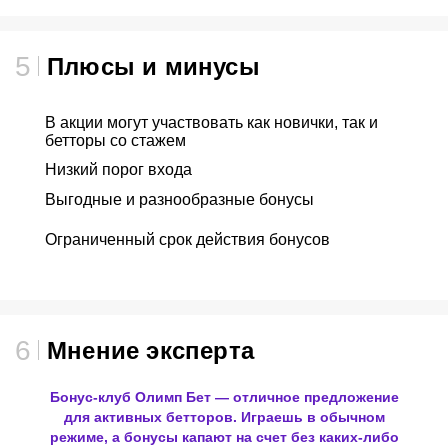
5
Плюсы и минусы
В акции могут участвовать как новички, так и
бетторы со стажем
Низкий порог входа
Выгодные и разнообразные бонусы
Ограниченный срок действия бонусов
6
Мнение эксперта
Бонус-клуб Олимп Бет — отличное предложение
для активных бетторов. Играешь в обычном
режиме, а бонусы капают на счет без каких-либо