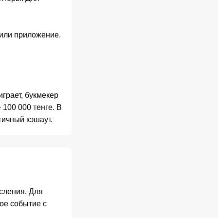
 или приложение.
играет, букмекер
100 000 тенге. В
тичный кэшаут.
сления. Для
ое событие с