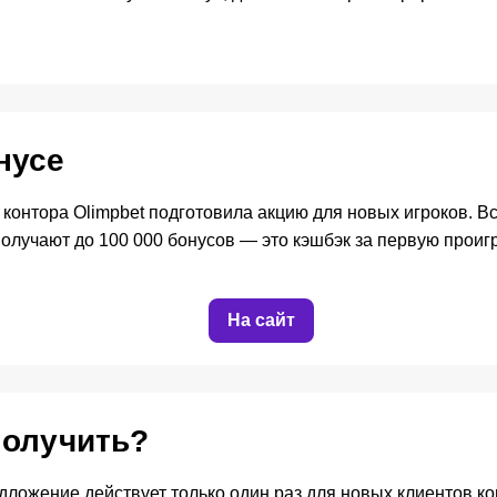
нусе
контора Olimpbet подготовила акцию для новых игроков. В
олучают до 100 000 бонусов — это кэшбэк за первую проиг
На сайт
получить?
дложение действует только один раз для новых клиентов ко