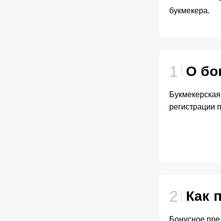
букмекера.
1
О бо
Букмекерская 
регистрации п
2
Как 
Бонусное пре