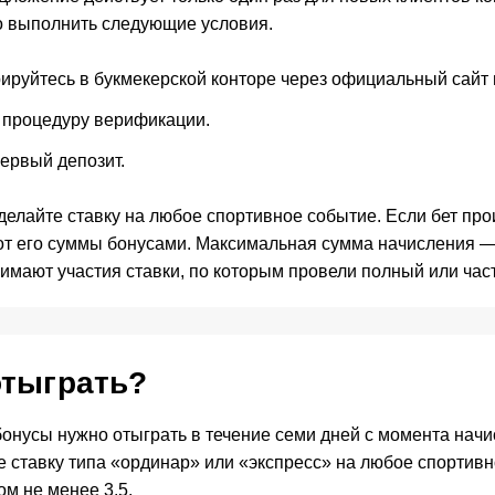
о выполнить следующие условия.
ируйтесь в букмекерской конторе через официальный сайт
 процедуру верификации.
ервый депозит.
делайте ставку на любое спортивное событие. Если бет про
от его суммы бонусами. Максимальная сумма начисления — 
имают участия ставки, по которым провели полный или час
отыграть?
онусы нужно отыграть в течение семи дней с момента начи
е ставку типа «ординар» или «экспресс» на любое спортивн
м не менее 3.5.