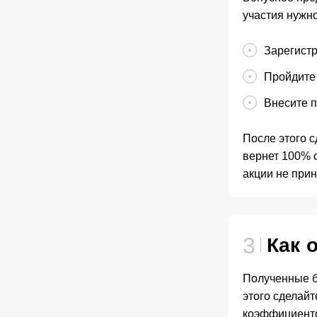
участия нужн
Зарегистр
Пройдите
Внесите п
После этого с
вернет 100% 
акции не прин
3
Как 
Полученные б
этого сделайт
коэффициенто