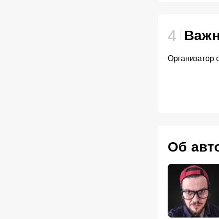
4
Важн
Организатор 
Об авт