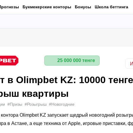
Прогнозы
Букмекерские конторы
Бонусы
Школа беттинга
25 000 000 тенге
И
 в Olimpbet KZ: 10000 тенге
рыш квартиры
ции
#
Призы
#
Розыгрыш
#
Новогодние
 контора Olimpbet KZ запускает щедрый новогодний розыг
ра в Астане, а еще техника от Apple, игровые приставки, 