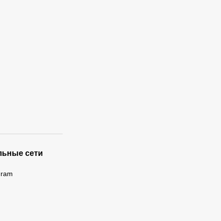
льные сети
gram