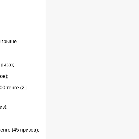
зыгрыше
риза);
ов);
0 тенге (21
из);
нге (45 призов);