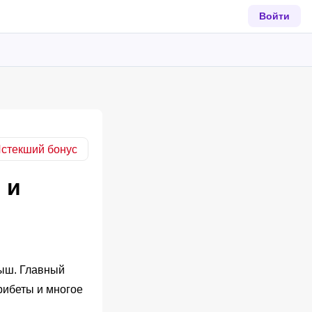
Войти
стекший бонус
 и
рыш. Главный
фрибеты и многое