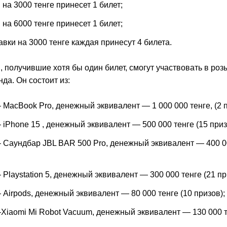
 на 3000 тенге принесет 1 билет;
 на 6000 тенге принесет 1 билет;
авки на 3000 тенге каждая принесут 4 билета.
, получившие хотя бы один билет, смогут участвовать в ро
да. Он состоит из:
 MacBook Pro, денежный эквивалент — 1 000 000 тенге, (2 п
 iPhone 15 , денежный эквивалент — 500 000 тенге (15 приз
 Саундбар JBL BAR 500 Pro, денежный эквивалент — 400 00
 Playstation 5, денежный эквивалент — 300 000 тенге (21 пр
 Airpods, денежный эквивалент — 80 000 тенге (10 призов);
Xiaomi Mi Robot Vacuum, денежный эквивалент — 130 000 те