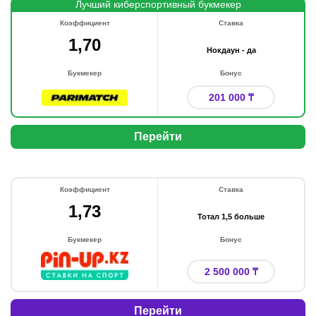
Лучший киберспортивный букмекер
Коэффициент
Ставка
1,70
Нокдаун - да
Букмекер
Бонус
201 000 ₸
Перейти
Коэффициент
Ставка
1,73
Тотал 1,5 больше
Букмекер
Бонус
2 500 000 ₸
Перейти