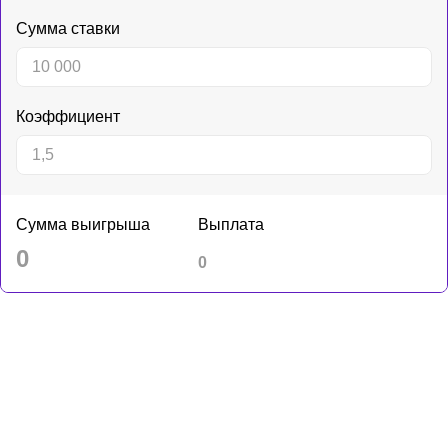
Сумма ставки
Коэффициент
Сумма выигрыша
Выплата
0
0