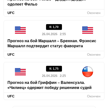
одолеет Фильо
UFC
Окончен
К
:
1,70
26.04.2026
2:55
Прогноз на бой Маршалл – Бреннан. Фрэнсис
Маршалл подтвердит статус фаворита
UFC
Окончен
К
:
1,75
26.04.2026
2:25
Прогноз на бой Гриффин – Валенсуэла.
«Чилиец» одержит победу решением судей
UFC
Окончен