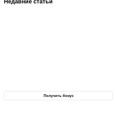
Недавние статьи
05.08.2026
22:07
05.08.2026
21:03
Где смотреть матч
Титульные бои
«Партизан» – «Тобол»
Женисулы – Гусаров и
онлайн в прямом эфире 7
Саралапов – Кенесбеков:
августа?
анонс турнира Naiza в
Китае
Получить бонус