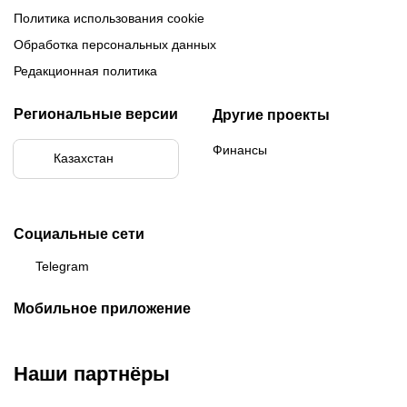
Политика использования cookie
Обработка персональных данных
Редакционная политика
Региональные версии
Другие проекты
Финансы
Казахстан
Социальные сети
Telegram
Мобильное приложение
Наши партнёры