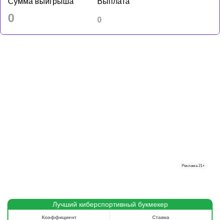
Сумма выигрыша
Выплата
0
0
Реклама
21+
Лучший киберспортивный букмекер
Коэффициент
Ставка