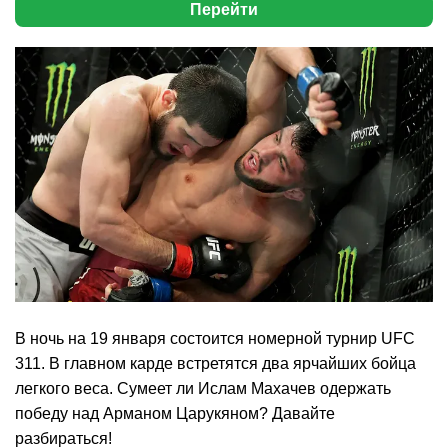
Перейти
В ночь на 19 января состоится номерной турнир UFC
311. В главном карде встретятся два ярчайших бойца
легкого веса. Сумеет ли Ислам Махачев одержать
победу над Арманом Царукяном? Давайте
разбираться!