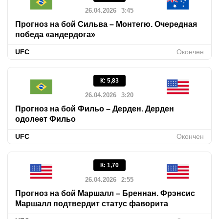
26.04.2026
3:45
Прогноз на бой Сильва – Монтегю. Очередная
победа «андердога»
UFC
Окончен
К
:
5,83
26.04.2026
3:20
Прогноз на бой Фильо – Дерден. Дерден
одолеет Фильо
UFC
Окончен
К
:
1,70
26.04.2026
2:55
Прогноз на бой Маршалл – Бреннан. Фрэнсис
Маршалл подтвердит статус фаворита