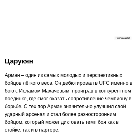
Реклама
21+
Царукян
Арман – один из самых молодых и перспективных
бойцов лёгкого веса. Он дебютировал в UFC именно в
бою с Исламом Махачевым, проиграв в конкурентном
поединке, где смог оказать сопротивление чемпиону в
борьбе. С тех пор Арман значительно улучшил свой
ударный арсенал и стал более разносторонним
бойцом, который может диктовать темп боя как в
стойке, так и в партере.