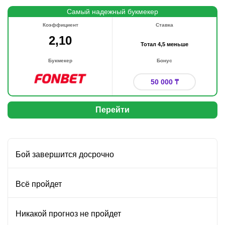
Самый надежный букмекер
Коэффициент
Ставка
2,10
Тотал 4,5 меньше
Букмекер
Бонус
50 000 ₸
Перейти
Бой завершится досрочно
Всё пройдет
Никакой прогноз не пройдет