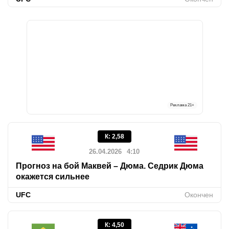
Реклама
21+
К
:
2,58
26.04.2026
4:10
Прогноз на бой Маквей – Дюма. Седрик Дюма
окажется сильнее
UFC
Окончен
К
:
4,50