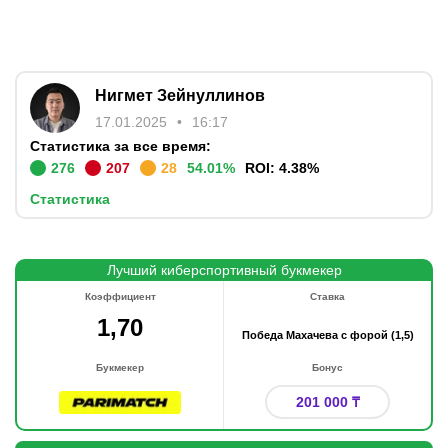
Нигмет Зейнуллинов
17.01.2025
16:17
Статистика за все время:
276
207
28
54.01
%
ROI:
4.38
%
Статистика
Лучший киберспортивный букмекер
Коэффициент
Ставка
1,70
Победа Махачева с форой (1,5)
Букмекер
Бонус
201 000 ₸