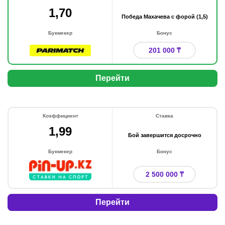
1,70
Победа Махачева с форой (1,5)
Букмекер
Бонус
201 000 ₸
Перейти
Коэффициент
Ставка
1,99
Бой завершится досрочно
Букмекер
Бонус
2 500 000 ₸
Перейти