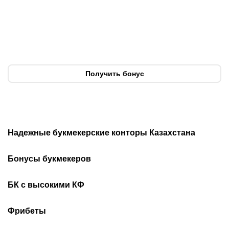
чемпион, Гусаров
Сатпаев за «Челси»:
сенсационно победил
полное расписание
Женисулы: итоги Naiza в
матчей лондонцев на
Китае
предсезонке-2026
Получить бонус
Надежные букмекерские конторы Казахстана
Лучшие букмекеры
Обзор Олимп бет
Бонусы букмекеров
Приложения букмекеров
Бездепозитные бонусы
Olimpbet бонусы
БК с высокими КФ
Бонусы за регистрацию
Промокоды 1xBet
Скачать Ойнабет
Скачать OlimpBet
За установку приложения
Фрибеты
Промокоды Ubet
Скачать 1хБет
Ubet Android
Промокоды Олимпбет