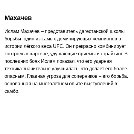
Махачев
Ислам Махачев – представитель дагестанской школы
борьбы, один из самых доминирующих чемпионов в
истории лёгкого веса UFC. Он прекрасно комбинирует
контроль в партере, удушающие приёмы и страйкинг. В
последних боях Ислам показал, что его ударная
техника значительно улучшилась, что делает его более
опасным. Главная угроза для соперников – его борьба,
основанная на многолетнем опыте выступлений в
самбо.