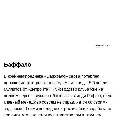
Реклама
21+
Баффало
В крайнем поединке «Баффало» снова потерпел
поражение, которое стало седьмым в ряд – 5:6 после
буллитов от «Детройта». Руководство клуба уже на
полном серьёзе думает об отставке Линди Раффа, ведь
главный менеджер совсем не справляется со своими
задачами. В семи последних играх «сабли» заработали
три очка, что является их антирекордом в текущем