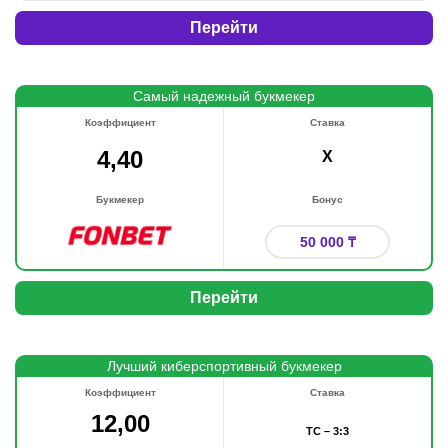
Перейти
Самый надежный букмекер
Коэффициент
Ставка
4,40
Х
Букмекер
Бонус
50 000 ₸
Перейти
Лучший киберспортивный букмекер
Коэффициент
Ставка
12,00
ТС – 3:3