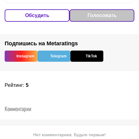
Обсудить
Голосовать
Подпишись на Metaratings
Instagram
Telegram
TikTok
Рейтинг
:
5
Комментарии
Нет комментариев. Будьте первым!