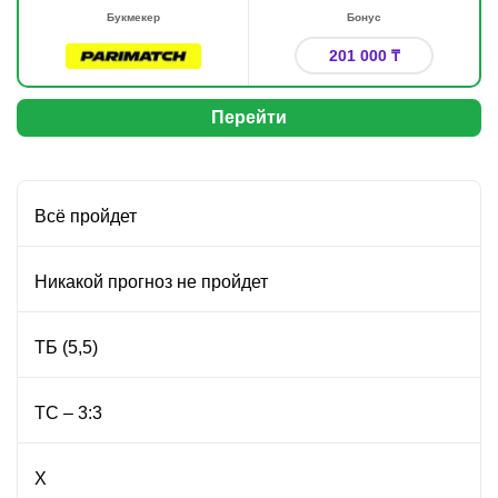
Букмекер
Бонус
201 000 ₸
Перейти
Всё пройдет
Никакой прогноз не пройдет
ТБ (5,5)
ТС – 3:3
Х