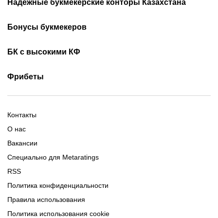
Надежные букмекерские конторы Казахстана
Лучшие букмекеры
Обзор Олимп бет
Бонусы букмекеров
Приложения букмекеров
Бездепозитные бонусы
Olimpbet бонусы
БК с высокими КФ
Бонусы за регистрацию
Промокоды 1xBet
Скачать Ойнабет
Скачать OlimpBet
За установку приложения
Фрибеты
Промокоды Ubet
Скачать 1хБет
Ubet Android
Промокоды Олимпбет
Старым игрокам
Фрибет на День Рождения
Фрибеты без депозита
Фрибет 10000
Контакты
О нас
Вакансии
Специально для Metaratings
RSS
Политика конфиденциальности
Правила использования
Политика использования cookie