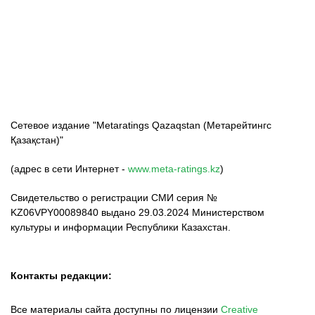
ФК «Кайрат»
ФК «Астана»
ФК «Тобол»
Сетевое издание "Metaratings Qazaqstan (Метарейтингс
Қазақстан)"
(адрес в сети Интернет -
www.meta-ratings.kz
)
Свидетельство о регистрации СМИ серия №
KZ06VPY00089840 выдано 29.03.2024 Министерством
культуры и информации Республики Казахстан.
Контакты редакции:
Все материалы сайта доступны по лицензии
Creative