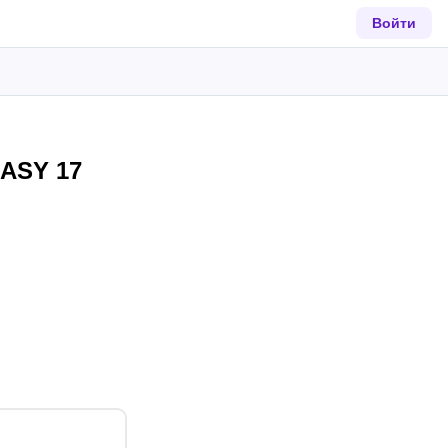
Войти
GASY 17