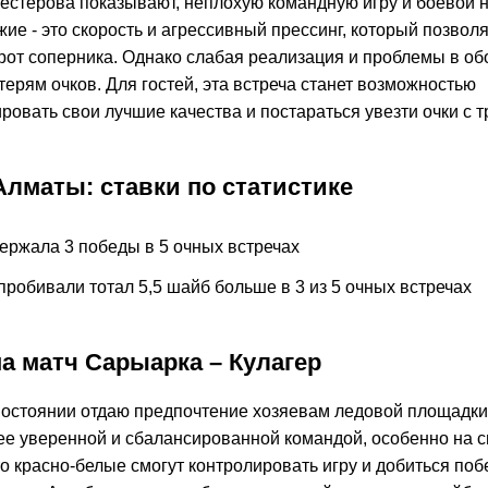
естерова показывают, неплохую командную игру и боевой н
ие - это скорость и агрессивный прессинг, который позвол
рот соперника. Однако слабая реализация и проблемы в об
терям очков. Для гостей, эта встреча станет возможностью
овать свои лучшие качества и постараться увезти очки с т
Алматы: ставки по статистике
ержала 3 победы в 5 очных встречах
робивали тотал 5,5 шайб больше в 3 из 5 очных встречах
на матч Сарыарка – Кулагер
востоянии отдаю предпочтение хозяевам ледовой площадки
ее уверенной и сбалансированной командой, особенно на с
о красно-белые смогут контролировать игру и добиться по