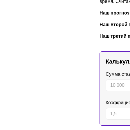
время. Считаю
Наш прогноз 
Наш второй 
Наш третий 
Калькул
Сумма ста
Коэффици