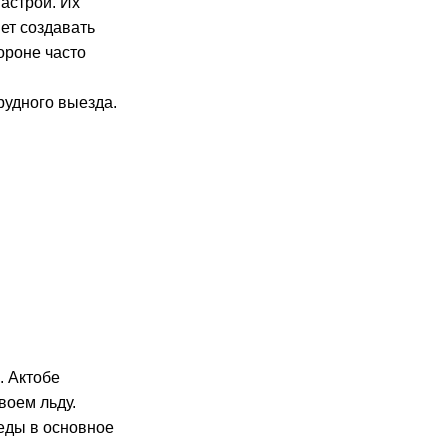
астрой. Их
яет создавать
ороне часто
рудного выезда.
. Актобе
воем льду.
беды в основное