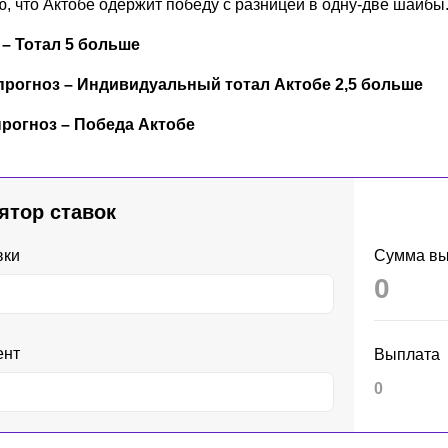
, что Актобе одержит победу с разницей в одну-две шайбы
– Тотал 5 больше
прогноз – Индивидуальный тотал Актобе 2,5 больше
прогноз – Победа Актобе
ятор ставок
вки
Сумма в
0
ент
Выплата
0