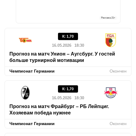
Реклама
21+
К
:
1,70
16.05.2026
18:30
Прогноз на матч Унион – Аугсбург. У гостей
больше турнирной мотивации
Чемпионат Германии
Окончен
К
:
1,70
16.05.2026
18:30
Прогноз на матч Фрайбург – РБ Лейпциг.
Хозяевам победа нужнее
Чемпионат Германии
Окончен