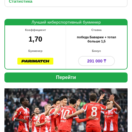
Статистика
Лучший киберспортивный букмекер
Коэффициент
Ставка
1,70
победа Баварии + тотал
больше 1,5
Букмекер
Бонус
201 000 ₸
Перейти