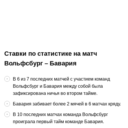
Прогноз на матч Крылья
Прогноз на м
Советов – Балтика.
Акрон. Моск
Калинанградцы увезут три очка
проблем
из Самары
РПЛ
21:43:16
РПЛ
Ставки по статистике на матч
Вольфсбург – Бавария
В 6 из 7 последних матчей с участием команд
Вольфсбург и Бавария между собой была
зафиксирована ничья во втором тайме.
Бавария забивает более 2 мячей в 6 матчах кряду.
В 10 последних матчах команда Вольфсбург
проиграла первый тайм команде Бавария.