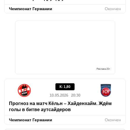
Чемпионат Германии
Окончен
Реклама
21+
К
:
1,80
10.05.2026
20:30
Прогноз на матч Кёльн – Хайденхайм. Ждём
голы в битве аутсайдеров
Чемпионат Германии
Окончен