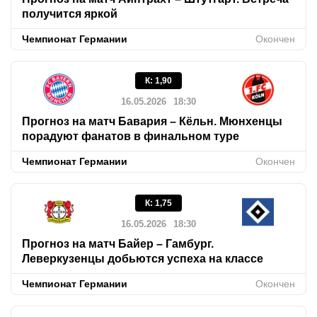
получится яркой
Чемпионат Германии
Окончен
К
:
1,90
16.05.2026
18:30
Прогноз на матч Бавария – Кёльн. Мюнхенцы
порадуют фанатов в финальном туре
Чемпионат Германии
Окончен
К
:
1,75
16.05.2026
18:30
Прогноз на матч Байер – Гамбург.
Леверкузенцы добьются успеха на классе
Чемпионат Германии
Окончен