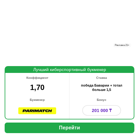
Реклама
21+
Лучший киберспортивный букмекер
Коэффициент
Ставка
1,70
победа Баварии + тотал
больше 1,5
Букмекер
Бонус
201 000 ₸
Перейти