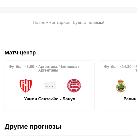
Нет комментариев. Будьте первым!
Матч-центр
Футбол
3:00
Аргентина:
Чемпионат
Футбол
14:30
Аргентины
- : -
Унион Санта-Фе - Ланус
Расинг
Другие прогнозы