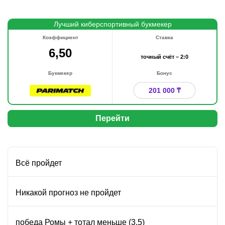
Лучший киберспортивный букмекер
Коэффициент
Ставка
6,50
точный счёт – 2:0
Букмекер
Бонус
201 000 ₸
Перейти
Всё пройдет
Никакой прогноз не пройдет
победа Ромы + тотал меньше (3,5)