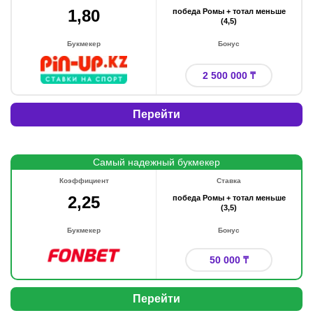
1,80
победа Ромы + тотал меньше
(4,5)
Букмекер
Бонус
2 500 000 ₸
Перейти
Самый надежный букмекер
Коэффициент
Ставка
2,25
победа Ромы + тотал меньше
(3,5)
Букмекер
Бонус
50 000 ₸
Перейти