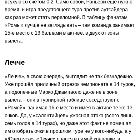
всухую со счётом 0:2. Само собой, Раньери ещё нужно
время, и игра предстоящего тура против аутсайдера
как раз может стать переломной. В таблицу фанатам
«Ромы» лучше не заглядывать – там команда занимает
15-е место с 13 баллами в активе, в двух от зоны
вылета.
Лечче
«Лечче», в свою очередь, выглядит не так безнадёжно.
Уже прошёл приличный отрезок чемпионата в 14 туров,
а подопечные Марко Джампаоло даже не в зоне
вылета – они в турнирной таблице соседствуют с
«Ромой», занимая 16-е место и имея в активе те же 13
очков. Да, у «салентийцев» ужасная атака (всего лишь
семь голов в 14 турах), но даже этот факт не помешал
им отобрать очки в прошлом туре не у кого-нибудь, а у
«Ювентуса». «Лечче» спасся в самой концовке, а