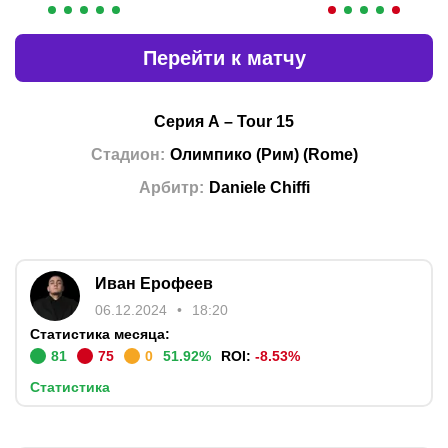
Перейти к матчу
Серия А
–
Tour 15
Стадион
:
Олимпико (Рим)
(
Rome
)
Арбитр
:
Daniele Chiffi
Иван Ерофеев
06.12.2024
18:20
Статистика месяца:
81
75
0
51.92
%
ROI:
-8.53
%
Статистика