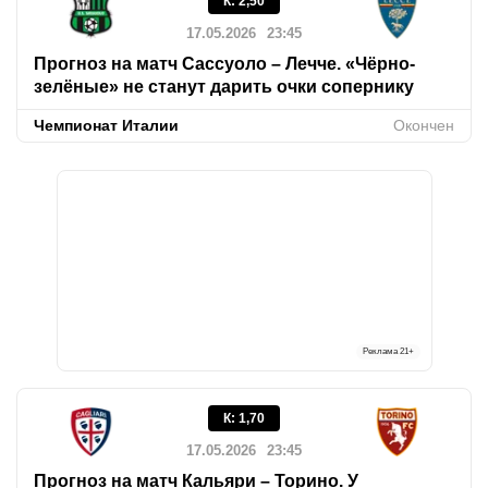
К
:
2,50
17.05.2026
23:45
Прогноз на матч Сассуоло – Лечче. «Чёрно-
зелёные» не станут дарить очки сопернику
Чемпионат Италии
Окончен
Реклама
21+
К
:
1,70
17.05.2026
23:45
Прогноз на матч Кальяри – Торино. У