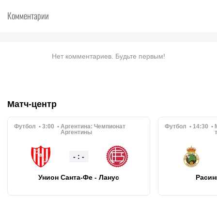
Комментарии
Нет комментариев. Будьте первым!
Матч-центр
Футбол
3:00
Аргентина:
Чемпионат
Футбол
14:30
Аргентины
- : -
Унион Санта-Фе - Ланус
Расинг