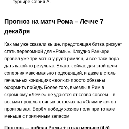
турнире Серия А.
Прогноз на матч Рома – Лечче 7
декабря
Как мы уже сказали выше, предстоящая битва рискует
стать переломной для «Ромы». Клаудио Раньери
провёл уже три матча у руля римлян, и всё-таки пора
дать какой-то результат. Благо, сейчас для этой цели
соперник максимально подходящий, и даже в столь
печальных кондициях «волки» просто обязаны
оформить победу. Более того, выезды в Рим в
скромному «Лечче» не удаются от слова совсем – в
восьми прошлых очных встречах на «Олимпико» он
проигрывал. Берём победу хозяев поля при тотале
меньше с приличным запасом.
Прогноз — победа Ромы + тотал меньше (4,5).