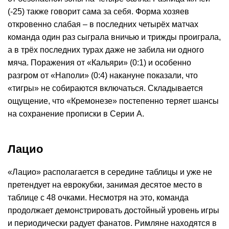
(-25) также говорит сама за себя. Форма хозяев
откровенно слабая – в последних четырёх матчах
команда один раз сыграла вничью и трижды проиграла,
а в трёх последних турах даже не забила ни одного
мяча. Поражения от «Кальяри» (0:1) и особенно
разгром от «Наполи» (0:4) накануне показали, что
«тигры» не собираются включаться. Складывается
ощущение, что «Кремонезе» постепенно теряет шансы
на сохранение прописки в Серии А.
Лацио
«Лацио» располагается в середине таблицы и уже не
претендует на еврокубки, занимая десятое место в
таблице с 48 очками. Несмотря на это, команда
продолжает демонстрировать достойный уровень игры
и периодически радует фанатов. Римляне находятся в