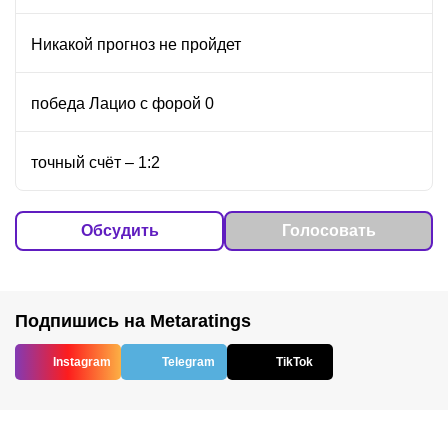
Никакой прогноз не пройдет
победа Лацио с форой 0
точный счёт – 1:2
Обсудить
Голосовать
Подпишись на Metaratings
Instagram
Telegram
TikTok