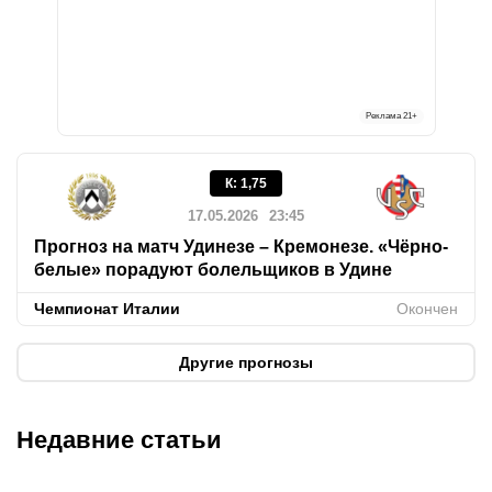
Реклама
21+
К
:
1,75
17.05.2026
23:45
Прогноз на матч Удинезе – Кремонезе. «Чёрно-
белые» порадуют болельщиков в Удине
Чемпионат Италии
Окончен
Другие прогнозы
Недавние статьи