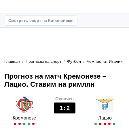
Смотреть спорт на Кинопоиске!
Главная
Прогнозы на спорт
Футбол
Чемпионат Италии
Прогноз на матч Кремонезе –
Лацио. Ставим на римлян
Окончен
1
:
2
Кремонезе
Лацио