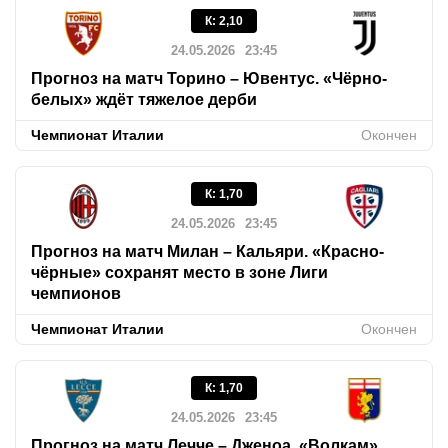
К
:
2,10
24.05.2026
23:45
Прогноз на матч Торино – Ювентус. «Чёрно-
белых» ждёт тяжелое дерби
Чемпионат Италии
Окончен
К
:
1,70
24.05.2026
23:45
Прогноз на матч Милан – Кальяри. «Красно-
чёрные» сохранят место в зоне Лиги
чемпионов
Чемпионат Италии
Окончен
К
:
1,70
24.05.2026
23:45
Прогноз на матч Лечче – Дженоа. «Волкам»