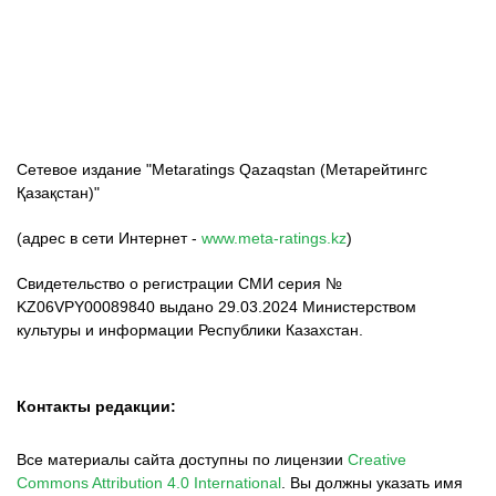
ФК «Кайрат»
ФК «Астана»
ФК «Тобол»
Сетевое издание "Metaratings Qazaqstan (Метарейтингс
Қазақстан)"
(адрес в сети Интернет -
www.meta-ratings.kz
)
Свидетельство о регистрации СМИ серия №
KZ06VPY00089840 выдано 29.03.2024 Министерством
культуры и информации Республики Казахстан.
Контакты редакции:
Все материалы сайта доступны по лицензии
Creative
Commons Attribution 4.0 International
.
Вы должны указать имя