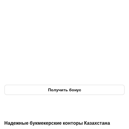
09.08.2026
23:45
09.08.2026
18:58
Историческая победа
С кем и когда играет
казахстанцев и
Сатпаев за «Челси»:
миллионы долларов
полное расписание
призовых: в Астане
матчей лондонцев на
завершились «Игры
предсезонке-2026
будущего»
Получить бонус
Надежные букмекерские конторы Казахстана