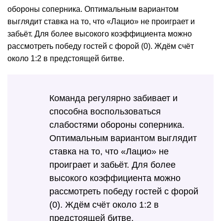
обороны соперника. Оптимальным вариантом
выглядит ставка на то, что «Лацио» не проиграет и
забьёт. Для более высокого коэффициента можно
рассмотреть победу гостей с форой (0). Ждём счёт
около 1:2 в предстоящей битве.
Команда регулярно забивает и
способна воспользоваться
слабостями обороны соперника.
Оптимальным вариантом выглядит
ставка на то, что «Лацио» не
проиграет и забьёт. Для более
высокого коэффициента можно
рассмотреть победу гостей с форой
(0). Ждём счёт около 1:2 в
предстоящей битве.