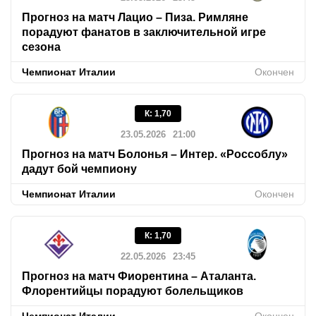
Прогноз на матч Лацио – Пиза. Римляне
порадуют фанатов в заключительной игре
сезона
Чемпионат Италии
Окончен
К
:
1,70
23.05.2026
21:00
Прогноз на матч Болонья – Интер. «Россоблу»
дадут бой чемпиону
Чемпионат Италии
Окончен
К
:
1,70
22.05.2026
23:45
Прогноз на матч Фиорентина – Аталанта.
Флорентийцы порадуют болельщиков
Чемпионат Италии
Окончен