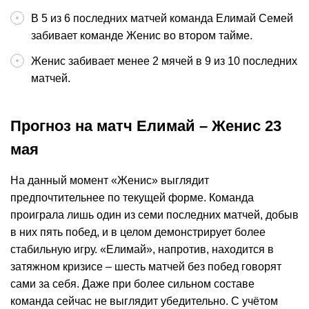
В 5 из 6 последних матчей команда Елимай Семей
забивает команде Женис во втором тайме.
Женис забивает менее 2 мячей в 9 из 10 последних
матчей.
Прогноз на матч Елимай – Женис 23
мая
На данный момент «Женис» выглядит
предпочтительнее по текущей форме. Команда
проиграла лишь один из семи последних матчей, добыв
в них пять побед, и в целом демонстрирует более
стабильную игру. «Елимай», напротив, находится в
затяжном кризисе – шесть матчей без побед говорят
сами за себя. Даже при более сильном составе
команда сейчас не выглядит убедительно. С учётом