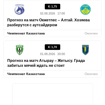
К
:
1,75
02.08.2026
17:00
Прогноз на матч Окжетпес – Алтай. Хозяева
разберутся с аутсайдером
Чемпионат Казахстана
Окончен
К
:
1,70
01.08.2026
20:00
Прогноз на матч Атырау – Жетысу. Града
забитых мячей ждать не стоит
Чемпионат Казахстана
Окончен