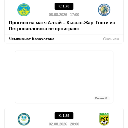
К
:
1,70
08.08.2026
17:00
Прогноз на матч Алтай – Кызыл-Жар. Гости из
Петропавловска не проиграют
Чемпионат Казахстана
Окончен
Реклама
21+
К
:
1,85
02.08.2026
20:00