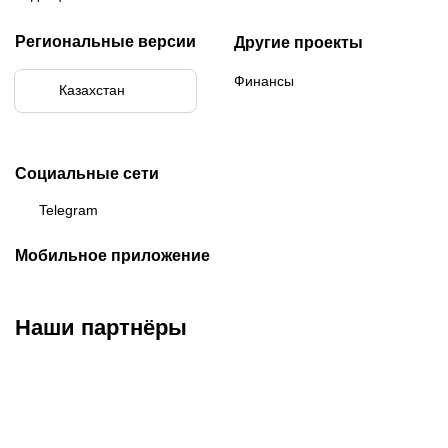
Региональные версии
Другие проекты
Финансы
Казахстан
Социальные сети
Telegram
Мобильное приложение
Наши партнёры
ФК «Кайрат»
ФК «Астана»
ФК «Тобол»