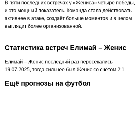
В пяти последних встречах у «Жениса» четыре победы,
и это мощный показатель. Команда стала действовать
активнее в атаке, создаёт больше моментов и в целом
выглядит более организованной.
Статистика встреч Елимай – Женис
Елимай – Женис последний раз пересекались
19.07.2025, тогда сильнее был Женис со счётом 2:1.
Ещё прогнозы на футбол
К
:
1,95
10.08.2026
21:30
09.08
Прогноз на матч Факел – Ахмат.
Прогноз на м
Воронежцы потерпят
Оренбург. Ка
очередное поражение
за кубковый 