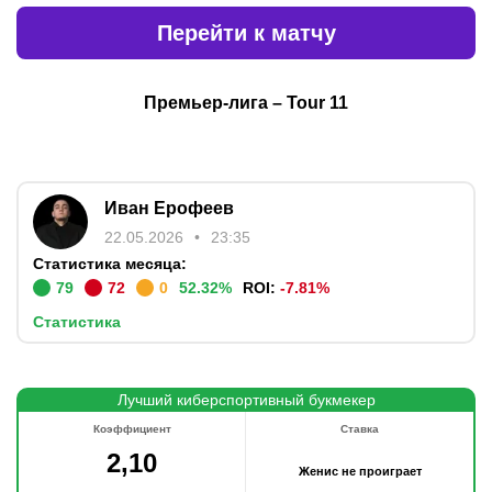
Перейти к матчу
Премьер-лига
–
Tour 11
Иван Ерофеев
22.05.2026
23:35
Статистика месяца:
79
72
0
52.32
%
ROI:
-7.81
%
Статистика
Лучший киберспортивный букмекер
Коэффициент
Ставка
2,10
Женис не проиграет