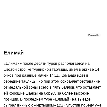
Реклама
21+
Елимай
«Елимай» после десяти туров располагается на
шестой строчке турнирной таблицы, имея в активе 14
очков при разнице мячей 14:11. Команда идёт в
середине таблицы, но при этом сохраняет отставание
от медальной зоны всего в пять баллов, что оставляет
ей хорошие шансы на борьбу за более высокие
позиции. В последнем туре «Елимай» на выезде
сыграл вничью с «Иртышом» (2:2), упустив победу уже