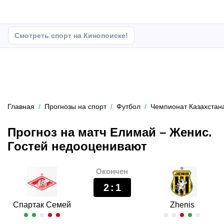
Смотреть спорт на Кинопоиске!
Главная
Прогнозы на спорт
Футбол
Чемпионат Казахстан
Прогноз на матч Елимай – Женис.
Гостей недооценивают
Окончен
2
:
1
Спартак Семей
Zhenis