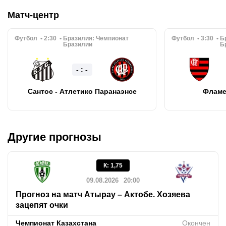
Матч-центр
Футбол
2:30
Бразилия:
Чемпионат
Футбол
3:30
Б
Бразилии
Б
- : -
Сантос - Атлетико Паранаэнсе
Фламе
Другие прогнозы
К
:
1,75
09.08.2026
20:00
Прогноз на матч Атырау – Актобе. Хозяева
зацепят очки
Чемпионат Казахстана
Окончен