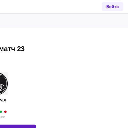
Войти
матч 23
ург
ции