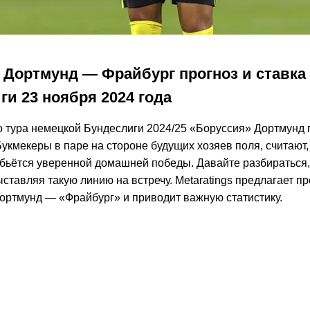
 Дортмунд — Фрайбург прогноз и ставка
ги 23 ноября 2024 года
го тура немецкой Бундеслиги 2024/25 «Боруссия» Дортмунд
укмекеры в паре на стороне будущих хозяев поля, считают, 
бьётся уверенной домашней победы. Давайте разбираться,
ставляя такую линию на встречу. Metaratings предлагает пр
ортмунд — «Фрайбург» и приводит важную статистику.