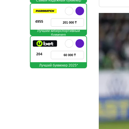
Самый надежный букмекер
4955
201 000 ₸
Лучший киберспортивный
букмекер
204
60 000 ₸
Лучший букмекер 2025*