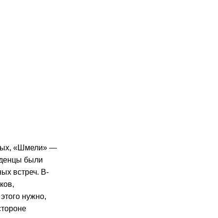
рвых, «Шмели» —
аденцы были
ых встреч. В-
ков,
этого нужно,
стороне