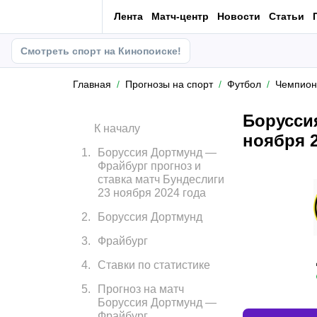
Лента
Матч-центр
Новости
Статьи
Смотреть спорт на Кинопоиске!
Главная
Прогнозы на спорт
Футбол
Чемпион
Борусси
К началу
ноября 2
1
.
Боруссия Дортмунд —
Фрайбург прогноз и
ставка матч Бундеслиги
23 ноября 2024 года
2
.
Боруссия Дортмунд
3
.
Фрайбург
4
.
Ставки по статистике
5
.
Прогноз на матч
Боруссия Дортмунд —
Фрайбург