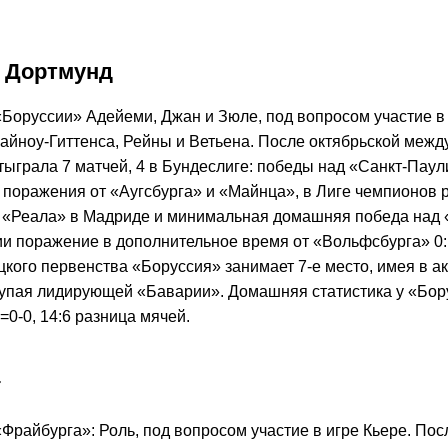
 Дортмунд
«Боруссии» Адейеми, Джан и Зюле, под вопросом участие в 
айноу-Гиттенса, Рейны и Ветьена. После октябрьской меж
ыграла 7 матчей, 4 в Бундеслиге: победы над «Санкт-Паул
 поражения от «Аугсбурга» и «Майнца», в Лиге чемпионов 
 «Реала» в Мадриде и минимальная домашняя победа над 
ии поражение в дополнительное время от «Вольфсбурга» 0:
кого первенства «Боруссия» занимает 7-е место, имея в ак
тупая лидирующей «Баварии». Домашняя статистика у «Бор
=0-0, 14:6 разница мячей.
г
«Фрайбурга»: Роль, под вопросом участие в игре Кьере. Пос