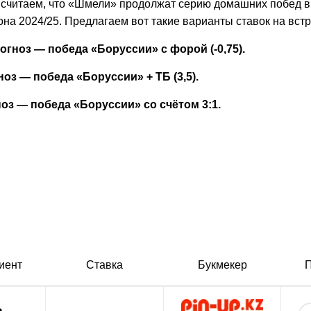
 считаем, что «Шмели» продолжат серию домашних побед в
на 2024/25. Предлагаем вот такие варианты ставок на встр
гноз — победа «Боруссии» с форой (-0,75).
оз — победа «Боруссии» + ТБ (3,5).
оз — победа «Боруссии» со счётом 3:1.
иент
Ставка
Букмекер
П