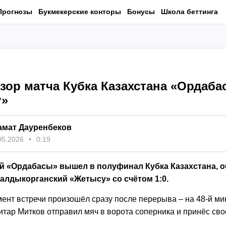
Прогнозы
Букмекерские конторы
Бонусы
Школа беттинга
зор матча Кубка Казахстана «Ордаба
у»
амат Дауренбеков
05.2026
0:19
 «Ордабасы» вышел в полуфинал Кубка Казахстана, о
талдыкорганский «Жетысу» со счётом 1:0.
ент встречи произошёл сразу после перерыва – на 48-й ми
тар Митков отправил мяч в ворота соперника и принёс св