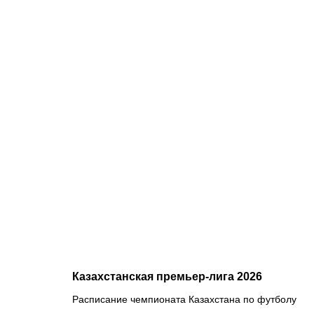
07.08.2026
2
Нургожай
сохранит
место в
UFC:
почему
Дияр
фаворит в
бою
против
Бруну
Лопеса
Казахстанская премьер-лига 2026
Расписание чемпионата Казахстана по футболу