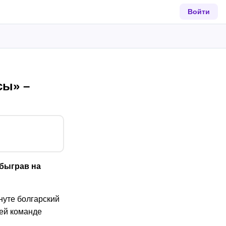
Войти
сы» –
быграв на
нуте болгарский
оей команде