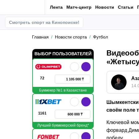
Лента
Матч-центр
Новости
Статьи
Смотреть спорт на Кинопоиске!
Главная
Новости спорта
Футбол
Видеооб
ВЫБОР ПОЛЬЗОВАТЕЛЕЙ
«Жетыс
Аз
72
1 105 000 ₸
14.
Букмекер №1 в Казахстане
Шымкентский
своём поле 
1161
600 000 ₸
Ключевой мом
Лучший букмекерский бренд*
форвард Дими
победу.