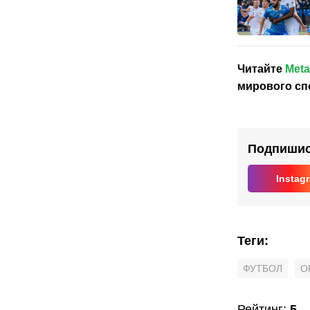
Читайте
Meta
мирового сп
Подпишись
Instag
Теги
:
ФУТБОЛ
О
Рейтинг
:
5