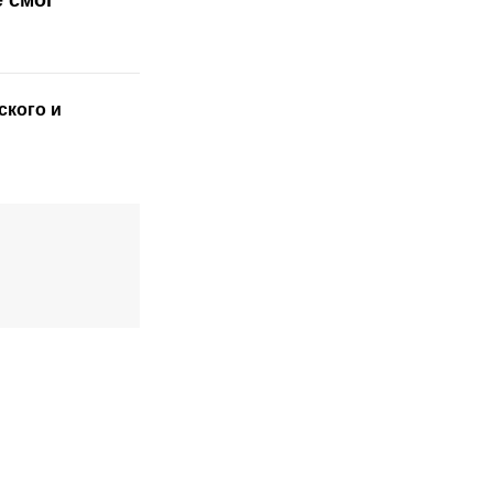
ского
и