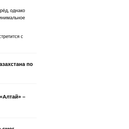
рёд, однако
минимальное
третится с
азахстана по
«Алтай» –
 смог