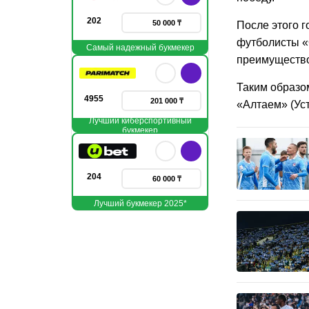
202
50 000 ₸
После этого г
футболисты «
Самый надежный букмекер
преимущество
Таким образо
4955
201 000 ₸
«Алтаем» (Уст
Лучший киберспортивный
букмекер
204
60 000 ₸
Лучший букмекер 2025*