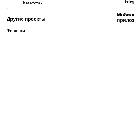
Tele
Казахстан
Мобил
Другие проекты
прило
Финансы
К «Тобол»
ФК «Шахтер»
Футзальный клуб
«Семей»