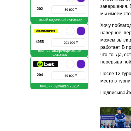
завершения. 
202
50 000 ₸
мы имеем сто
Самый надежный букмекер
Хочу поблагод
наверное, пе
можем выгляде
4955
201 000 ₸
работает. В п
Лучший киберспортивный
что-то. Да, е
букмекер
перерыва пой
После 12 туро
204
60 000 ₸
место в турни
Лучший букмекер 2025*
Подписывайт