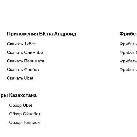
на
Бруну
сб
предсезонке-2026
Лопеса
Ка
Приложения БК на Андроид
Фрибе
Скачать 1хБет
Фрибеты
Скачать ОлимпБет
Фрибет 
Скачать Париматч
Фрибеты
Скачать Фонбет
Фрибеты
Скачать Ubet
оры Казахстана
Обзор Ubet
Обзор Ойнабет
Обзор Тенниси