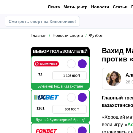
Лента
Матч-центр
Новости
Статьи
Смотреть спорт на Кинопоиске!
Главная
Новости спорта
Футбол
Вахид М
ВЫБОР ПОЛЬЗОВАТЕЛЕЙ
против 
Ал
72
1 105 000 ₸
28.
Букмекер №1 в Казахстане
Главный трен
казахстанск
1161
600 000 ₸
«Хороший матч
Лучший букмекерский бренд*
вели игру. «
Ас
готовились к 