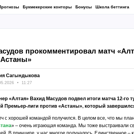
Прогнозы
Букмекерские конторы
Бонусы
Школа беттинга
асудов прокомментировал матч «Алт
«Астаны»
ия Сагындыкова
05.2026
11:27
ер «Алтая» Вахид Масудов подвел итоги матча 12-го т
ой Премьер-лиги против «Астаны», который завершился 
 с хорошей командой получился. В целом все, что мы план
тана
» – очень играющая команда. Мы тоже выстраивали св
ней. В принципе, у нас многое получалось. Единственное – 