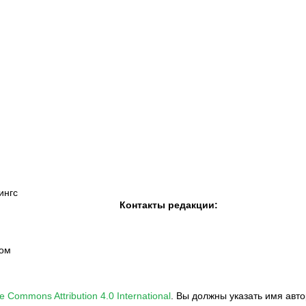
К «Тобол»
ФК «Шахтер»
Футзальный клуб
«Семей»
ингс
Контакты редакции:
вом
e Commons Attribution 4.0 International
.
Вы должны указать имя авто