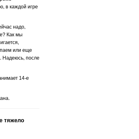
ю, в каждой игре
ейчас надо,
е? Как мы
игается,
тупаем или еще
ь. Надеюсь, после
анимает 14-е
ана.
ле тяжело