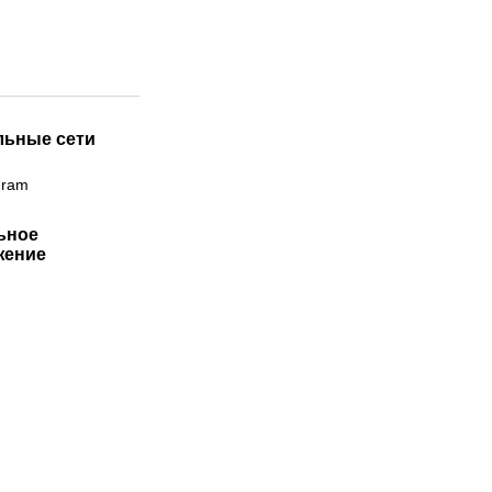
льные сети
gram
ьное
жение