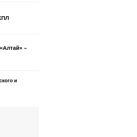
 КПЛ
«Алтай» –
ского
и