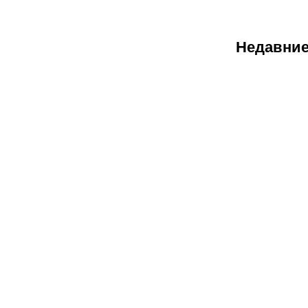
Недавние
08.08.2026
2
Саралапов
– новый
чемпион,
Гусаров
сенсационн
победил
Женисулы:
итоги Naiza
в Китае