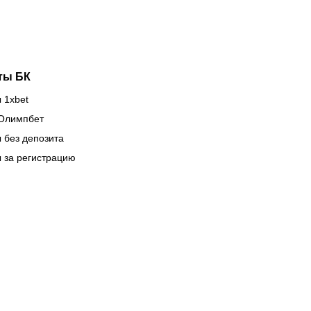
орной
титул WBC
захстана
ты БК
 1xbet
Олимпбет
 без депозита
 за регистрацию