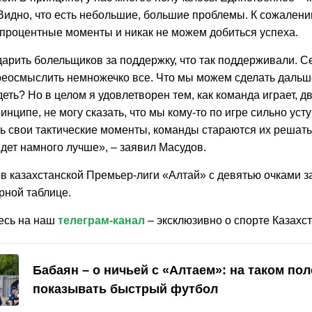
Видно, что есть небольшие, большие проблемы. К сожалени
процентные моменты и никак не можем добиться успеха.
арить болельщиков за поддержку, что так поддерживали. С
реосмыслить немножечко все. Что мы можем сделать дальш
ть? Но в целом я удовлетворен тем, как команда играет, дв
ринципе, не могу сказать, что мы кому-то по игре сильно ус
сть свои тактические моменты, команды стараются их решат
дет намного лучше», – заявил Масудов.
в казахстанской Премьер-лиги «Алтай» с девятью очками з
рной таблице.
есь на наш
телеграм-канал
– эксклюзивно о спорте Казахст
Бабаян – о ничьей с «Алтаем»: на таком по
показывать быстрый футбол