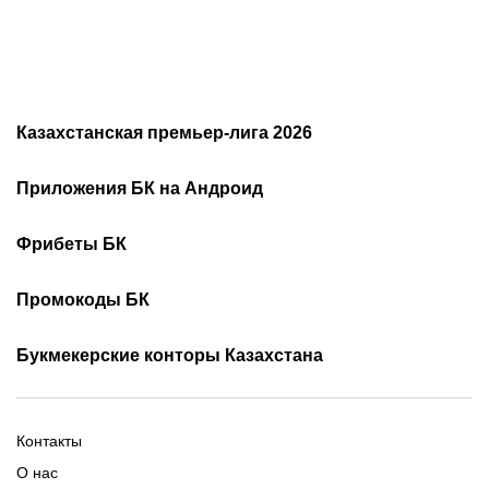
Казахстанская премьер-лига 2026
Расписание чемпионата
2026
Приложения БК на Андроид
Казахстана по футболу
Как смотреть онлайн КПЛ
Турнирная таблица КПЛ
Скачать 1хБет
Скачать Фонбет
Фрибеты БК
Скачать ОлимпБет
Скачать Ubet
Фрибеты 1xbet
Фрибеты без депозита
Скачать Париматч
Промокоды БК
Фрибет Олимпбет
Фрибеты за регистрацию
Промокоды Олимп Бет
Промокоды Ubet
Букмекерские конторы Казахстана
Промокод 1xBet
Промокоды Тенниси
Обзор Олимпбет
Обзор Ubet
Промокоды Париматч
Обзор 1xBet
Обзор Ойнабет
Контакты
Обзор Париматч
Обзор Тенниси
О нас