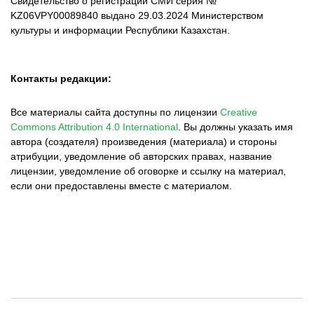
Свидетельство о регистрации СМИ серия №
KZ06VPY00089840 выдано 29.03.2024 Министерством
культуры и информации Республики Казахстан.
Контакты редакции:
Все материалы сайта доступны по лицензии
Creative
Commons Attribution 4.0 International
.
Вы должны указать имя
автора (создателя) произведения (материала) и стороны
атрибуции, уведомление об авторских правах, название
лицензии, уведомление об оговорке и ссылку на материал,
если они предоставлены вместе с материалом.