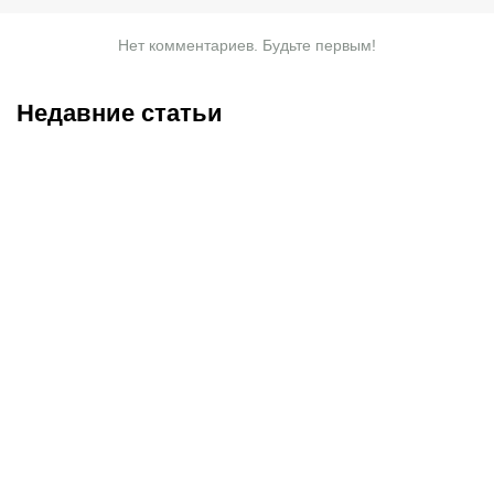
Нет комментариев. Будьте первым!
Недавние статьи
07.08.2026
2:30
05.08.2026
22:07
«Тобол» крупно проиграл
Где смотреть матч
«Партизану»: Казахстан
«Партизан» – «Тобол»
близок к потере ещё
онлайн в прямом эфире 7
одного клуба в
августа?
еврокубках