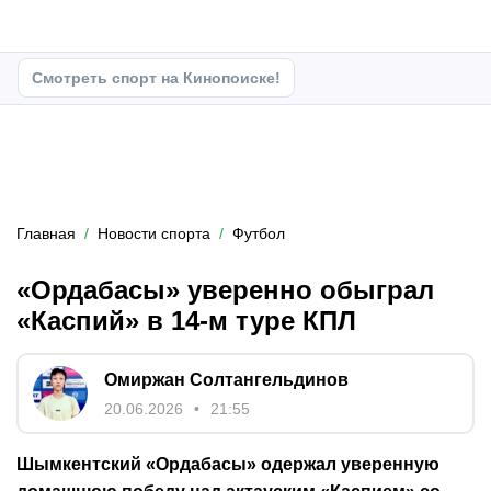
Смотреть спорт на Кинопоиске!
Главная
Новости спорта
Футбол
«Ордабасы» уверенно обыграл
«Каспий» в 14-м туре КПЛ
Омиржан Солтангельдинов
20.06.2026
21:55
Шымкентский «Ордабасы» одержал уверенную