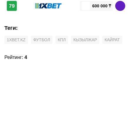
79
600 000 ₸
Теги
:
1XBET.KZ
ФУТБОЛ
КПЛ
КЫЗЫЛЖАР
КАЙРАТ
Рейтинг
:
4