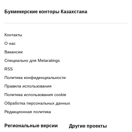
Фрибет Олимпбет
Фрибеты за регистрацию
Промокоды Олимп Бет
Промокоды Ubet
Букмекерские конторы Казахстана
Промокод 1xBet
Промокоды Тенниси
Обзор Олимпбет
Обзор Ubet
Промокоды Париматч
Обзор 1xBet
Обзор Ойнабет
Контакты
Обзор Париматч
Обзор Тенниси
О нас
Вакансии
Специально для Metaratings
RSS
Политика конфиденциальности
Правила использования
Политика использования cookie
Обработка персональных данных
Редакционная политика
Региональные версии
Другие проекты