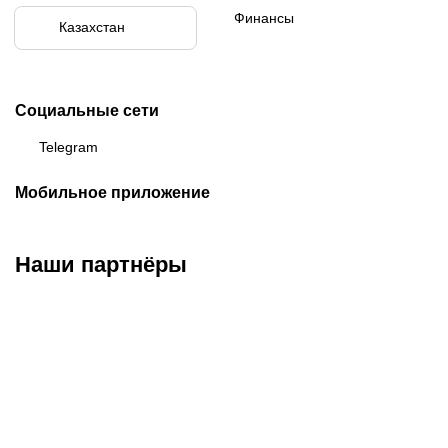
Финансы
Казахстан
Социальные сети
Telegram
Мобильное приложение
Наши партнёры
ФК «Кайрат»
ФК «Астана»
ФК «Тобол»