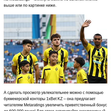
выше или по картинке ниже.
А сделать просмотр увлекательнее можно с помощью
букмекерской конторы 1xBet KZ – она предлагает
читателям Metaratings увеличить приветственный бонус