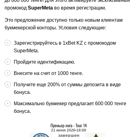
до 600 000 тенге! Для этого активируйте эксклюзивный
промокод
SuperMeta
во время регистрации.
Это предложение доступно только новым клиентам
букмекерской конторы. Условия следующие:
Зарегистрируйтесь в 1xBet KZ с промокодом
SuperMeta.
Пройдите идентификацию.
Внесите на счет от 1000 тенге.
Получите еще 200% от суммы депозита в виде
бонуса.
Максимально букмекер предлагает 600 000 тенге
бонуса.
Премьер-лига
-
Tour 14
21 июня 2026
18:00
завершен