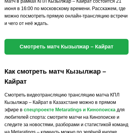
Матч в рамках КПЛ Кызылжар – Кайрат состоится 21
июня в 16:00 по московскому времени. Расскажем, где
можно посмотреть прямую онлайн-трансляцию встречи
и чего от неё ждать.
Смотреть матч Кызылжар – Кайрат
Как смотреть матч Кызылжар –
Кайрат
Смотреть видеотрансляцию трансляцию матча КПЛ
Кызылжар – Кайрат в Казахстане можно в прямом
эфире в
спецпроекте Metaratings и Кинопоиска
для
любителей спорта: смотрите матчи на Кинопоиске и
следите за новостями, разборами и статистикой команд
на Metaratings – кликнуть можно по зелёной кнопке