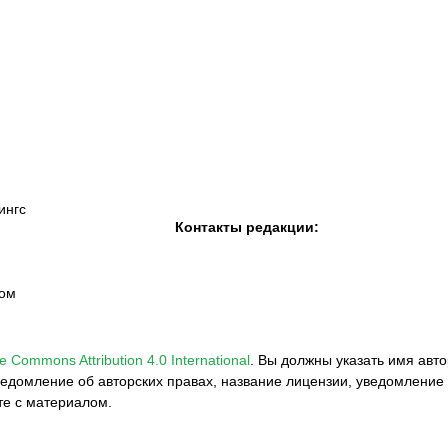
К «Тобол»
ФК «Шахтер»
Футзальный клуб
«Семей»
ингс
Контакты редакции:
вом
e Commons Attribution 4.0 International
.
Вы должны указать имя авто
едомление об авторских правах, название лицензии, уведомление 
те с материалом.