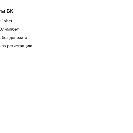
ты БК
 1xbet
Олимпбет
 без депозита
 за регистрацию