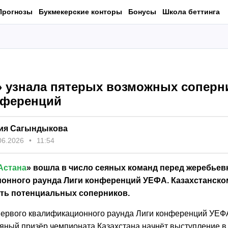
Прогнозы
Букмекерские конторы
Бонусы
Школа беттинга
» узнала пятерых возможных соперн
нференций
ия Сагындыкова
06.2026
11:54
Астана
» вошла в число сеяных команд перед жеребьев
онного раунда Лиги конференций УЕФА. Казахстанском
ять потенциальных соперников.
ервого квалификационного раунда Лиги конференций УЕФА
яный призёр чемпионата Казахстана начнёт выступление в 