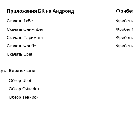
Приложения БК на Андроид
Фрибе
Скачать 1хБет
Фрибеты
Скачать ОлимпБет
Фрибет 
Скачать Париматч
Фрибеты
Скачать Фонбет
Фрибеты
Скачать Ubet
оры Казахстана
Обзор Ubet
Обзор Ойнабет
Обзор Тенниси