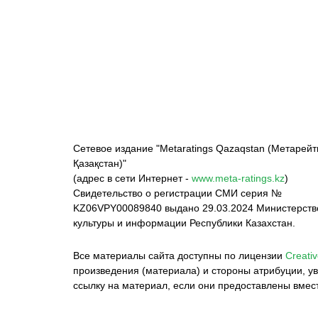
ФК «Кайрат»
ФК «Астана»
Ф
Сетевое издание "Metaratings Qazaqstan (Метарейт
Қазақстан)"
(адрес в сети Интернет -
www.meta-ratings.kz
)
Свидетельство о регистрации СМИ серия №
KZ06VPY00089840 выдано 29.03.2024 Министерст
культуры и информации Республики Казахстан.
Все материалы сайта доступны по лицензии
Creativ
произведения (материала) и стороны атрибуции, ув
ссылку на материал, если они предоставлены вмес