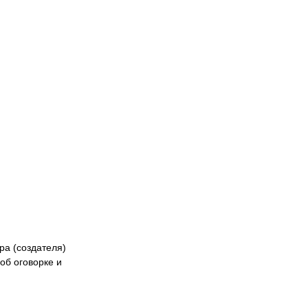
Naiza
БК «Астана»
ФК «Жетысу»
Феде
кибер
Казах
ра (создателя)
об оговорке и