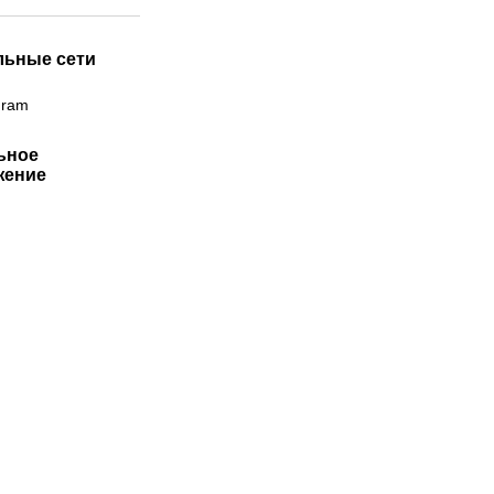
льные сети
gram
ьное
жение