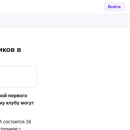
Войти
иков в
кой первого
у клубу могут
 состоится 16
турнире с