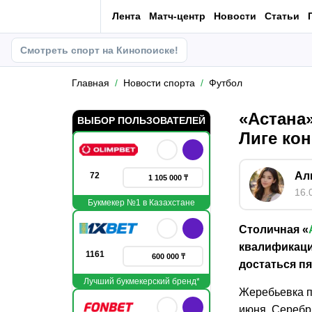
Лента
Матч-центр
Новости
Статьи
Смотреть спорт на Кинопоиске!
Главная
Новости спорта
Футбол
«Астана
ВЫБОР ПОЛЬЗОВАТЕЛЕЙ
Лиге ко
Ал
72
1 105 000 ₸
16.
Букмекер №1 в Казахстане
Столичная «
квалификаци
1161
600 000 ₸
достаться п
Лучший букмекерский бренд*
Жеребьевка п
июня. Серебр