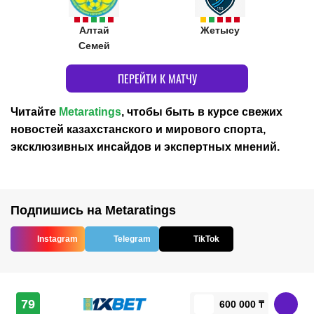
Алтай
Жетысу
Семей
ПЕРЕЙТИ К МАТЧУ
Читайте
Metaratings
, чтобы быть в курсе свежих
новостей
казахстанского
и мирового спорта,
эксклюзивных инсайдов и экспертных мнений.
Подпишись на Metaratings
Instagram
Telegram
TikTok
79
600 000 ₸