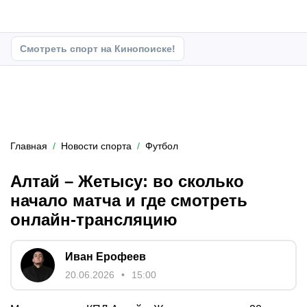
Смотреть спорт на Кинопоиске!
Главная
Новости спорта
Футбол
Алтай – Жетысу: во сколько
начало матча и где смотреть
онлайн-трансляцию
Иван Ерофеев
20.06.2026
15:00