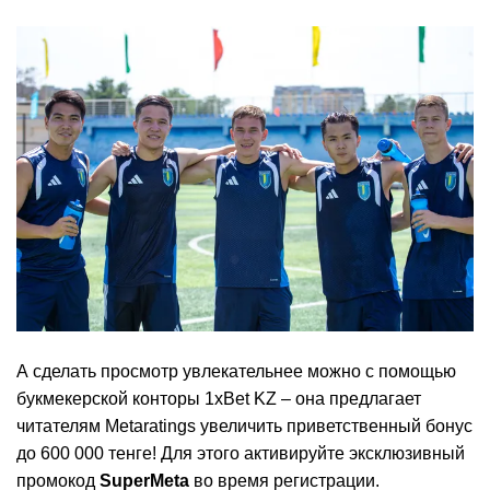
А сделать просмотр увлекательнее можно с помощью
букмекерской конторы 1xBet KZ – она предлагает
читателям Metaratings увеличить приветственный бонус
до 600 000 тенге! Для этого активируйте эксклюзивный
промокод
SuperMeta
во время регистрации.