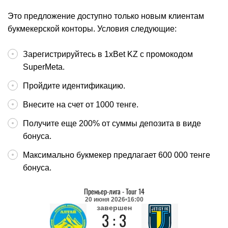
Это предложение доступно только новым клиентам
букмекерской конторы. Условия следующие:
Зарегистрируйтесь в 1xBet KZ с промокодом
SuperMeta.
Пройдите идентификацию.
Внесите на счет от 1000 тенге.
Получите еще 200% от суммы депозита в виде
бонуса.
Максимально букмекер предлагает 600 000 тенге
бонуса.
Премьер-лига
-
Tour 14
20 июня 2026
16:00
завершен
3 : 3