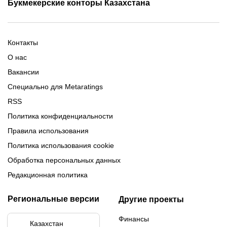
Промокоды Ubet
Букмекерские конторы Казахстана
Промокод 1xBet
Промокоды Тенниси
Обзор Олимпбет
Обзор Ubet
Промокоды Париматч
Обзор 1xBet
Обзор Ойнабет
Контакты
Обзор Париматч
Обзор Тенниси
О нас
Вакансии
Специально для Metaratings
RSS
Политика конфиденциальности
Правила использования
Политика использования cookie
Обработка персональных данных
Редакционная политика
Региональные версии
Другие проекты
Финансы
Казахстан