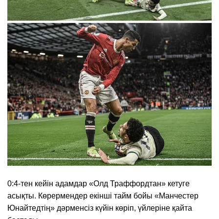
0:4-тен кейін адамдар «Олд Траффордтан» кетуге
асықты. Көрермендер екінші тайм бойы «Манчестер
Юнайтедтің» дәрменсіз күйін көріп, үйлеріне қайта