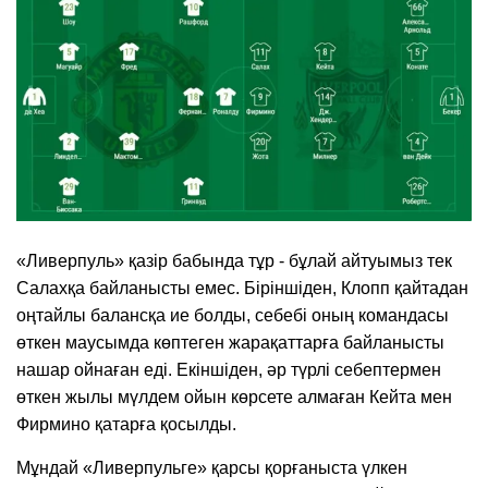
«Ливерпуль» қазір бабында тұр - бұлай айтуымыз тек
Салахқа байланысты емес. Біріншіден, Клопп қайтадан
оңтайлы балансқа ие болды, себебі оның командасы
өткен маусымда көптеген жарақаттарға байланысты
нашар ойнаған еді. Екіншіден, әр түрлі себептермен
өткен жылы мүлдем ойын көрсете алмаған Кейта мен
Фирмино қатарға қосылды.
Мұндай «Ливерпульге» қарсы қорғаныста үлкен