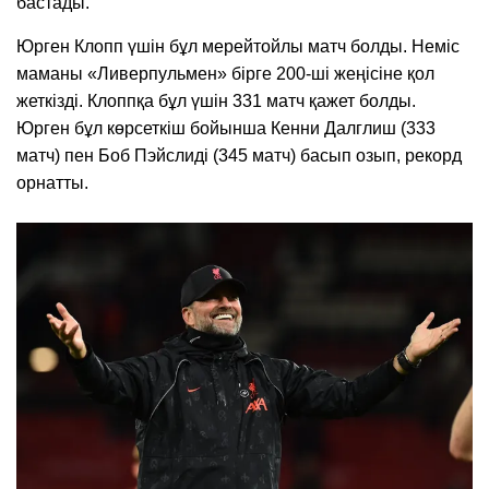
бастады.
Юрген Клопп үшін бұл мерейтойлы матч болды. Неміс
маманы «Ливерпульмен» бірге 200-ші жеңісіне қол
жеткізді. Клоппқа бұл үшін 331 матч қажет болды.
Юрген бұл көрсеткіш бойынша Кенни Далглиш (333
матч) пен Боб Пэйслиді (345 матч) басып озып, рекорд
орнатты.