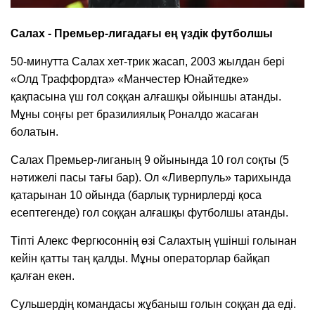
Салах - Премьер-лигадағы ең үздік футболшы
50-минутта Салах хет-трик жасап, 2003 жылдан бері
«Олд Траффордта» «Манчестер Юнайтедке»
қақпасына үш гол соққан алғашқы ойыншы атанды.
Мұны соңғы рет бразилиялық Роналдо жасаған
болатын.
Салах Премьер-лиганың 9 ойынында 10 гол соқты (5
нәтижелі пасы тағы бар). Ол «Ливерпуль» тарихында
қатарынан 10 ойында (барлық турнирлерді қоса
есептегенде) гол соққан алғашқы футболшы атанды.
Тіпті Алекс Фергюсоннің өзі Салахтың үшінші голынан
кейін қатты таң қалды. Мұны операторлар байқап
қалған екен.
Сульшердің командасы жұбаныш голын соққан да еді.