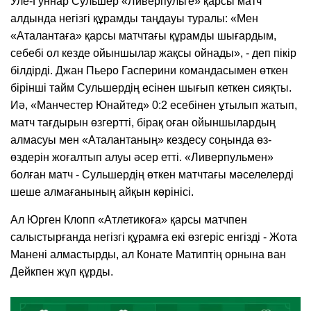
Уле-Гуннар Сульшер «Ливерпульге» қарсы матч
алдында негізгі құрамды таңдауы туралы: «Мен
«Аталантаға» қарсы матчтағы құрамды шығардым,
себебі ол кезде ойыншылар жақсы ойнады», - деп пікір
білдірді. Джан Пьеро Гасперини командасымен өткен
бірінші тайм Сульшердің есінен шығып кеткен сияқты.
Иә, «Манчестер Юнайтед» 0:2 есебінен ұтылып жатып,
матч тағдырын өзгертті, бірақ оған ойыншылардың
алмасуы мен «Аталантаның» кездесу соңында өз-
өздерін жоғалтып алуы әсер етті. «Ливерпульмен»
болған матч - Сульшердің өткен матчтағы мәселелерді
шеше алмағанының айқын көрінісі.
Ал Юрген Клопп «Атлетикоға» қарсы матчпен
салыстырғанда негізгі құрамға екі өзгеріс енгізді - Жота
Манені алмастырды, ал Конате Матиптің орнына ван
Дейкпен жұп құрды.