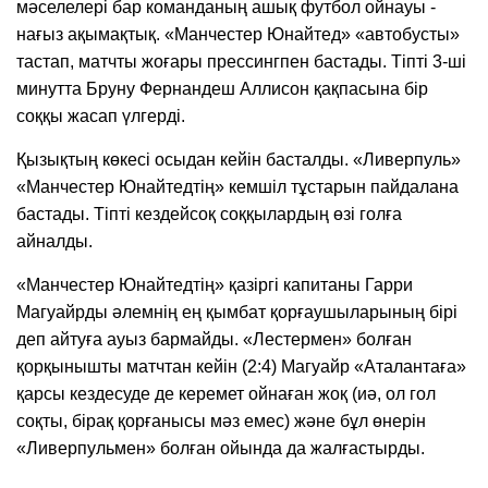
мәселелері бар команданың ашық футбол ойнауы -
нағыз ақымақтық. «Манчестер Юнайтед» «автобусты»
тастап, матчты жоғары прессингпен бастады. Тіпті 3-ші
минутта Бруну Фернандеш Аллисон қақпасына бір
соққы жасап үлгерді.
Қызықтың көкесі осыдан кейін басталды. «Ливерпуль»
«Манчестер Юнайтедтің» кемшіл тұстарын пайдалана
бастады. Тіпті кездейсоқ соққылардың өзі голға
айналды.
«Манчестер Юнайтедтің» қазіргі капитаны Гарри
Магуайрды әлемнің ең қымбат қорғаушыларының бірі
деп айтуға ауыз бармайды. «Лестермен» болған
қорқынышты матчтан кейін (2:4) Магуайр «Аталантаға»
қарсы кездесуде де керемет ойнаған жоқ (иә, ол гол
соқты, бірақ қорғанысы мәз емес) және бұл өнерін
«Ливерпульмен» болған ойында да жалғастырды.