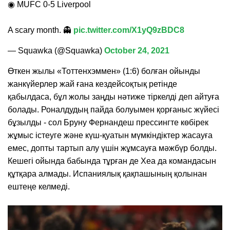
◉ MUFC 0-5 Liverpool
A scary month. 👻
pic.twitter.com/X1yQ9zBDC8
— Squawka (@Squawka)
October 24, 2021
Өткен жылы «Тоттенхэммен» (1:6) болған ойынды
жанкүйерлер жай ғана кездейсоқтық ретінде
қабылдаса, бұл жолы заңды нәтиже тіркелді деп айтуға
болады. Роналдудың пайда болуымен қорғаныс жүйесі
бұзылды - сол Бруну Фернандеш прессингте көбірек
жұмыс істеуге және күш-қуатын мүмкіндіктер жасауға
емес, допты тартып алу үшін жұмсауға мәжбүр болды.
Кешегі ойында бабында тұрған де Хеа да командасын
құтқара алмады. Испаниялық қақпашының қолынан
ештеңе келмеді.