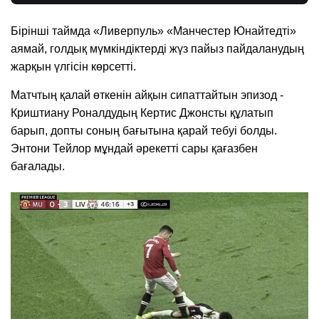
Бірінші таймда «Ливерпуль» «Манчестер Юнайтедті»
аямай, голдық мүмкіндіктерді жүз пайыз пайдаланудың
жарқын үлгісін көрсетті.
Матчтың қалай өткенін айқын сипаттайтын эпизод -
Криштиану Роналдудың Кертис Джонсты құлатып
барып, допты соның бағытына қарай тебуі болды.
Энтони Тейлор мұндай әрекетті сары қағазбен
бағалады.