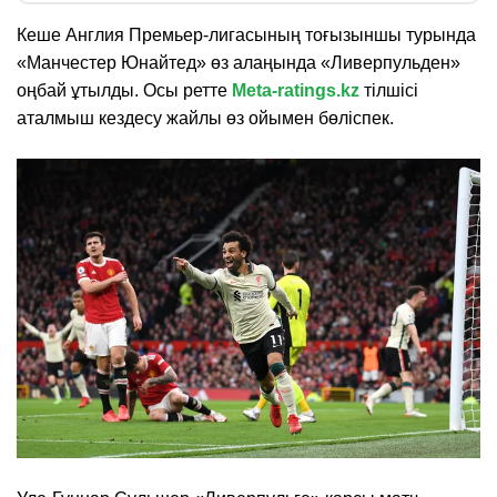
Кеше Англия Премьер-лигасының тоғызыншы турында
«Манчестер Юнайтед» өз алаңында «Ливерпульден»
оңбай ұтылды. Осы ретте
Meta-ratings.kz
тілшісі
аталмыш кездесу жайлы өз ойымен бөліспек.