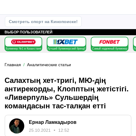
Смотреть спорт на Кинопоиске!
ВЫБОР ПОЛЬЗОВАТЕЛЕЙ
Букмекер №1 в Казахстане
Лучший букмекерский бренд*
Самый надежный букмекер
Л
Главная
Аналитические статьи
Салахтың хет-тригі, МЮ-дің
антирекорды, Клопптың жетістігі.
«Ливерпуль» Сульшердің
командасын тас-талқан етті
Ернар Ламкадыров
25.10.2021
12:52