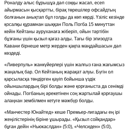
Роналду алыс бұрышұа дәл соққы жасап, есеп
айырмасын қысқартты, бірақ төрешілер офсайдтың
болғанын анықтап бұл голды да көп көрді. Үзіліс кезінде
қосалқы құрамнан шыққан Поль Погба 15 минуттан
кейін Кейтаны ауруханаға жіберіп, ойын тәртібін
бұзғаны үшін қызыл қағаз алды. Тағы бір эпизодта
Кавани бірнеше метр жерден қақпа маңдайшасын дәл
көздеді.
«Ливерпуль» жанкүйерлері үшін жалғыз ғана жағымсыз
жаңалық бар. Ол Кейтаның жарақат алуы. Бүгін ол
қарсыласқа төндірген қауіп бойынша үздік
ойыншылардың бірі болды және қорғаныста да сенімді
ойнады. Погбаның әрекетінен соң жартылай қорғаушы
алаңнан зембілмен кетуге мәжбүр болды.
«Манчестер Юнайтед» кеше Премьер-лигадағы ең ірі
жеңілістерінің біріне ұшырады. «Қызыл сойқандар»
бұған дейін «Ньюкаслдан» (5:0), «Челсиден» (5:0),