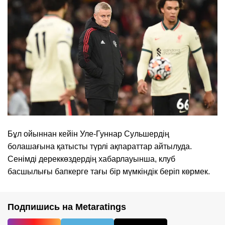
Бұл ойыннан кейін Уле-Гуннар Сульшердің
болашағына қатысты түрлі ақпараттар айтылуда.
Сенімді дереккөздердің хабарлауынша, клуб
басшылығы бапкерге тағы бір мүмкіндік беріп көрмек.
Подпишись на Metaratings