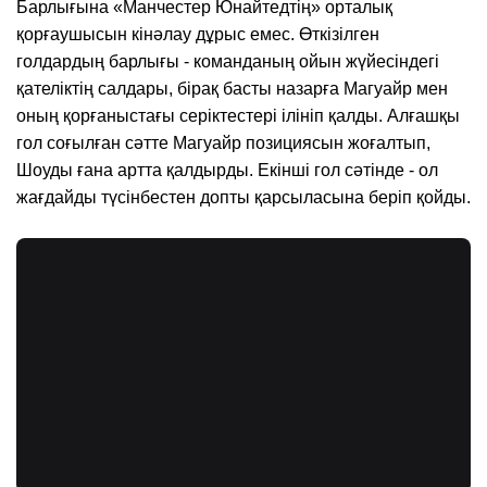
Барлығына «Манчестер Юнайтедтің» орталық
қорғаушысын кінәлау дұрыс емес. Өткізілген
голдардың барлығы - команданың ойын жүйесіндегі
қателіктің салдары, бірақ басты назарға Магуайр мен
оның қорғаныстағы серіктестері ілініп қалды. Алғашқы
гол соғылған сәтте Магуайр позициясын жоғалтып,
Шоуды ғана артта қалдырды. Екінші гол сәтінде - ол
жағдайды түсінбестен допты қарсыласына беріп қойды.