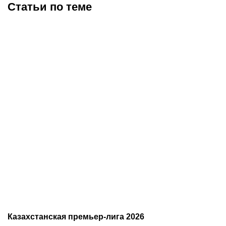
Статьи по теме
Чемпион Европы и
«Тобол» крупно проиграл
спаситель «Аякса»: кто
«Партизану»: Казахстан
такой Джон ван’т Схип –
близок к потере ещё
новый тренер сборной
одного клуба в
Казахстана
еврокубках
Казахстанская премьер-лига 2026