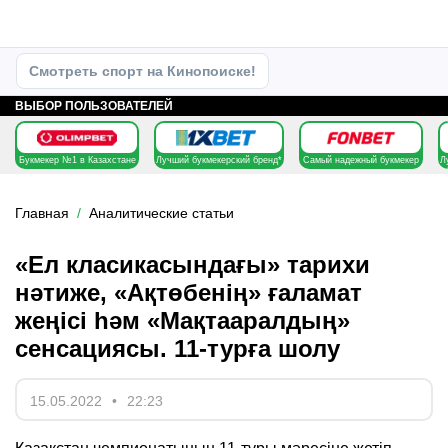
Смотреть спорт на Кинопоиске!
ВЫБОР ПОЛЬЗОВАТЕЛЕЙ
Букмекер №1 в Казахстане
Лучший букмекерский бренд*
Самый надежный букмекер
Л
Главная
Аналитические статьи
«Ел класикасындағы» тарихи
нәтиже, «Ақтөбенің» ғаламат
жеңісі һәм «Мақтааралдың»
сенсациясы. 11-турға шолу
15.05.2022
22:23