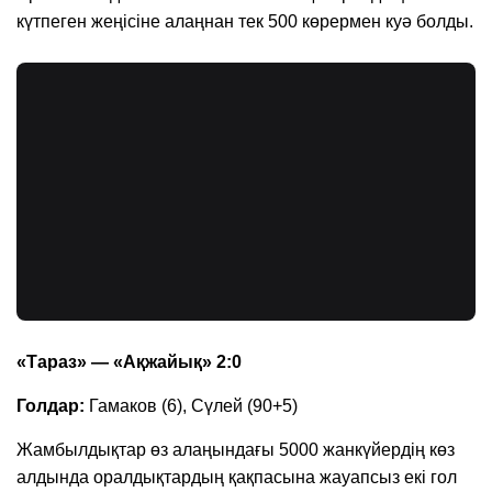
күтпеген жеңісіне алаңнан тек 500 көрермен куә болды.
«Тараз» — «Ақжайық» 2:0
Голдар:
Гамаков (6), Сүлей (90+5)
Жамбылдықтар өз алаңындағы 5000 жанкүйердің көз
алдында оралдықтардың қақпасына жауапсыз екі гол