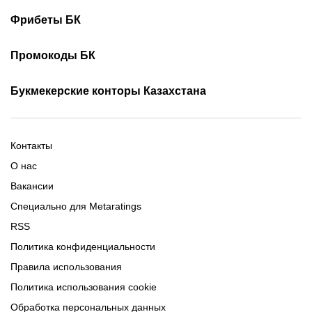
Турнирная таблица КПЛ
Скачать 1хБет
Скачать Фонбет
Фрибеты БК
Скачать ОлимпБет
Скачать Ubet
Фрибеты 1xbet
Фрибеты без депозита
Скачать Париматч
Промокоды БК
Фрибет Олимпбет
Фрибеты за регистрацию
Промокоды Олимп Бет
Промокоды Ubet
Букмекерские конторы Казахстана
Промокод 1xBet
Промокоды Тенниси
Обзор Олимпбет
Обзор Ubet
Промокоды Париматч
Обзор 1xBet
Обзор Ойнабет
Контакты
Обзор Париматч
Обзор Тенниси
О нас
Вакансии
Специально для Metaratings
RSS
Политика конфиденциальности
Правила использования
Политика использования cookie
Обработка персональных данных