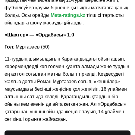
Қазақстан чемпионатының 11-туры мәресіне жетіп,
футболсүйер қауым бірнеше қызықты матчтарға қанық
болды. Осы орайды
Meta-ratings.kz
тілшісі тартысты
ойындарға шолу жасауды ұйғарды.
«Шахтер» — «Ордабасы» 1:0
Гол:
Мұртазаев (50)
11-турдың шымылдығын Қарағандыдағы ойын ашып,
көрермендерді көп голмен қуанта алмады және турдың
ең аз гол соғылған матчы болып тіркелді. Кездесудегі
жалғыз допты Роман Мұртазаев соғып, «кеншілер»
маусымдағы бесінші жеңісіне қол жеткізіп, 16 ұпаймен
алтыншы сатыда келеді. Қарағандылықтардың бір
ойыны кем екенін де айта кеткен жөн. Ал «Ордабасы»
қатарынан үшінші ойында жеңіліс тауып, 14 ұпаймен
сегізінші орынға жайғасқан.