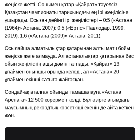
жеңіске жетті. Сонымен қатар «Қайрат» тәуелсіз
Қазақстан чемпионаты тарихындағы ең ірі жеңілісіне
ұшырады. Осыған дейінгі ірі жеңілістері – 0:5 («Астана
(1964)» Астана, 2007); 0:5 («Ертіс» Павлодар, 1999,
2019); 1:6 («Астана (2009)» Астана, 2011).
Осылайша алматылықтар қатарынан алты матч бойы
жеңіске жете алмауда. Ал астаналықтар қатарынан бес
ойын жеңілістің ащы дәмін татпады. «Қайрат» 13
ұпаймен оныншы орында келеді, ал «Астана» 20
ұпаймен екінші сатыға жайғасқан.
Сондай-ақ аталған ойынды тамашалауға «Астана
Аренаға» 12 500 көрермен келді. Бұл әзірге ағымдағы
маусымның рекордтық көрсеткіші екенін де айта кеткен
жөн.