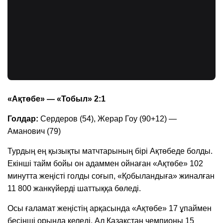
«Ақтөбе» — «Тобыл» 2:1
Голдар:
Сердеров (54), Жерар Гоу (90+12) —
Аманович (79)
Турдың ең қызықты матчтарының бірі Ақтөбеде болды.
Екінші тайм бойы он адаммен ойнаған «Ақтөбе» 102
минутта жеңісті голды соғып, «Қобыландыға» жиналған
11 800 жанкүйерді шаттыққа бөледі.
Осы ғаламат жеңістің арқасында «Ақтөбе» 17 ұпаймен
бесінші орында келеді. Ал Қазақстан чемпионы 15