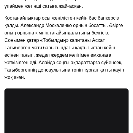
ұпаймен жетінші сатыға жайғасқан.
Қостанайлықтар осы жеңілістен кейін бас бапкерсіз
қалды. Александр Москаленко орнын босатты. Әзірге
оның орнына кімнің тағайындалатыны белгісіз.
Сонымен қатар «Тобылдың» капитаны Асхат
Тағыберген матч барысындағы қақтығыстан кейін
есінен танып, жедел жәрдем көлігімен емханаға
жеткізілген еді. Алайда соңғы ақпараттарға сүйенсек,
Тағыбергеннің денсаулығына төніп тұрған қатты қауіп
жоқ екен.