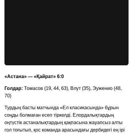
«Астана» — «Қайрат» 6:0
Голдар:
Томасов (19, 44, 63), Влут (35), Эуженио (48,
70)
Турдың басты матчында «Ел класикасында» бұрын
соңды болмаған есеп тіркелді. Елордалықтардың
оңтүстік астаналықтардың қақпасына жауапсыз алты
гол тоғытып, қос команда арасындағы дербидегі ең ірі