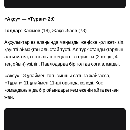
«Ақсу» — «Тұран» 2:0
Голдар:
Кәкімов (18), Жақсыбаев (73)
Ақсулықтар өз алаңында маңызды жеңіске қол жеткізіп,
қауіпті аймақтан алыстай түсті. Ал түркістандықтардың
алты матчқа созылған жеңіліссіз сериясы (2 жеңіс, 4
тең ойын) үзіліп, Павлодарда бір гол да соға алмады.
«Ақсу» 13 ұпаймен тоғызыншы сатыға жайғасса,
«Тұран» 11 ұпаймен 11-ші орында келеді. Қос
команданың да бір ойындары кем екенін айта кеткен
жөн.