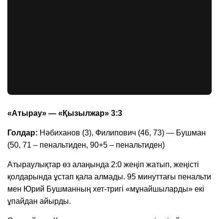
«Атырау» — «Қызылжар» 3:3
Голдар:
Нәбиханов (3), Филипович (46, 73) — Бушман
(50, 71 – пенальтиден, 90+5 – пенальтиден)
Атыраулықтар өз алаңында 2:0 жеңіп жатып, жеңісті
қолдарында ұстап қала алмады. 95 минуттағы пенальти
мен Юрий Бушманның хет-тригі «мұнайшыларды» екі
ұпайдан айырды.