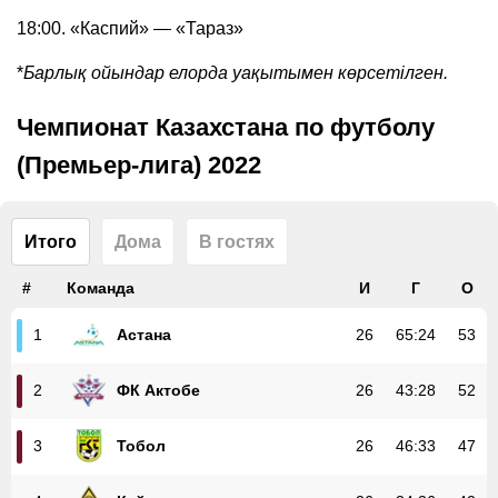
18:00. «Каспий» — «Тараз»
*
Барлық ойындар елорда уақытымен көрсетілген.
Чемпионат Казахстана по футболу
(Премьер-лига) 2022
Итого
Дома
В гостях
#
Команда
И
Г
О
Астана
26
65
:
24
53
1
ФК Актобе
26
43
:
28
52
2
Тобол
26
46
:
33
47
3