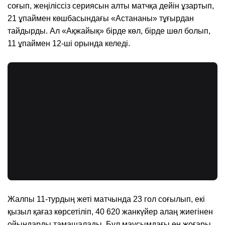
соғып, жеңіліссіз сериясын алты матчқа дейін ұзартып,
21 ұпаймен көшбасындағы «Астананы» тұғырдан
тайдырды. Ал «Ақжайық» бірде көл, бірде шөл болып,
11 ұпаймен 12-ші орында келеді.
Жалпы 11-турдың жеті матчында 23 гол соғылып, екі
қызыл қағаз көрсетіліп, 40 620 жанкүйер алаң жиегінен
ойындарды тамашалады. Бұл маусымдағы ең жоғары