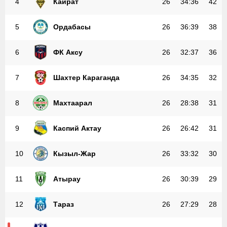
Кайрат
26
34
:
36
42
4
Ордабасы
26
36
:
39
38
5
ФК Аксу
26
32
:
37
36
6
Шахтер Караганда
26
34
:
35
32
7
Махтаарал
26
28
:
38
31
8
Каспий Актау
26
26
:
42
31
9
Кызыл-Жар
26
33
:
32
30
10
Атырау
26
30
:
39
29
11
Тараз
26
27
:
29
28
12