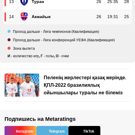
Туран
26
25
:
35
28
13
Акжайык
26
19
:
31
25
14
Проход дальше - Лига чемпионов (Квалификация)
Проход дальше - Лига конференций УЕФА (Квалификация)
Зона вылета
И
-
количество игр
,
Г
-
голы
,
О
-
очки
Пеленің жерлестері қазақ жерінде.
ҚПЛ-2022 бразилиялық
ойыншылары туралы не білеміз
Подпишись на Metaratings
Instagram
Telegram
TikTok