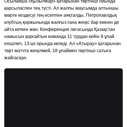
Осылайша «Қызылжар» қатарынан төртінші ойында
қарсыласпен тең түсті. Ал жалпы маусымда алтыншы
мәрте кездесуі тең есеппен аяқталды. Петропавлдық
клубтың қоржынында жалғыз ғана жеңіс бар екенін де
айта кеткен жөн. Конференция лигасында Қазақстан
намысын қорғайтын команда 11 турдан кейін 9 ұпай
еншілеп, 13-ші орында келеді. Ал «Атырау» қатарынан
төрт матчта жеңілмей, 18 ұпаймен төртінші сатыға
жайғасқан.