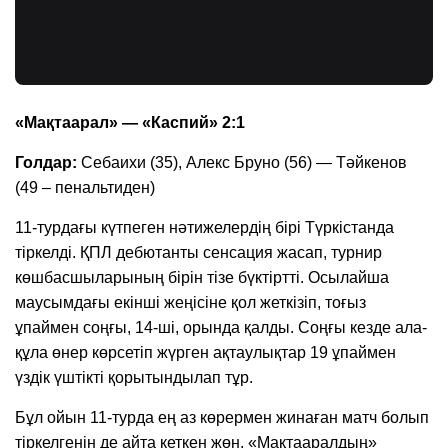
«Мақтаарал» — «Каспий» 2:1
Голдар:
Себаихи (35), Алекс Бруно (56) — Тәйкенов
(49 – пенальтиден)
11-турдағы күтпеген нәтижелердің бірі Түркістанда
тіркелді. ҚПЛ дебютанты сенсация жасап, турнир
көшбасшыларының бірін тізе бүктіртті. Осылайша
маусымдағы екінші жеңісіне қол жеткізіп, тоғыз
ұпаймен соңғы, 14-ші, орында қалды. Соңғы кезде ала-
құла өнер көрсетіп жүрген ақтаулықтар 19 ұпаймен
үздік үштікті қорытындылап тұр.
Бұл ойын 11-турда ең аз көрермен жинаған матч болып
тіркелгенін де айта кеткен жөн. «Мақтааралдың»