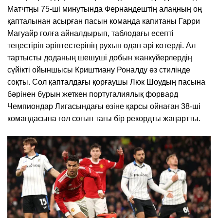
Матчтңы 75-ші минутында Фернандештің алаңның оң
қапталынан асырған пасын команда капитаны Гарри
Магуайр голға айналдырып, таблодағы есепті
теңестіріп әріптестерінің рухын одан әрі көтерді. Ал
тартысты доданың шешуші добын жанкүйерлердің
сүйікті ойыншысы Криштиану Роналду өз стилінде
соқты. Сол қапталдағы қорғаушы Люк Шоудың пасына
бәрінен бұрын жеткен португалиялық форвард
Чемпиондар Лигасындағы өзіне қарсы ойнаған 38-ші
командасына гол соғып тағы бір рекордты жаңартты.