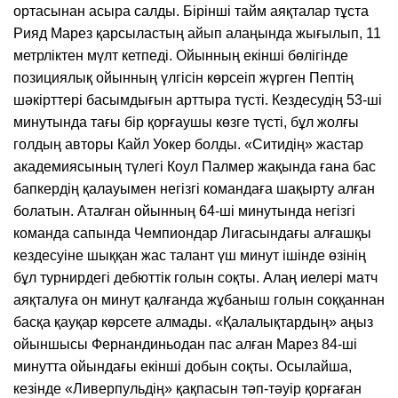
ортасынан асыра салды. Бірінші тайм аяқталар тұста
Рияд Марез қарсыластың айып алаңында жығылып, 11
метрліктен мүлт кетпеді. Ойынның екінші бөлігінде
позициялық ойынның үлгісін көрсеіп жүрген Пептің
шәкірттері басымдығын арттыра түсті. Кездесудің 53-ші
минутында тағы бір қорғаушы көзге түсті, бұл жолғы
голдың авторы Кайл Уокер болды. «Ситидің» жастар
академиясының түлегі Коул Палмер жақында ғана бас
бапкердің қалауымен негізгі командаға шақырту алған
болатын. Аталған ойынның 64-ші минутында негізгі
команда сапында Чемпиондар Лигасындағы алғашқы
кездесуіне шыққан жас талант үш минут ішінде өзінің
бұл турнирдегі дебюттік голын соқты. Алаң иелері матч
аяқталуға он минут қалғанда жұбаныш голын соққаннан
басқа қауқар көрсете алмады. «Қалалықтардың» аңыз
ойыншысы Фернандиньодан пас алған Марез 84-ші
минутта ойындағы екінші добын соқты. Осылайша,
кезінде «Ливерпульдің» қақпасын тәп-тәуір қорғаған