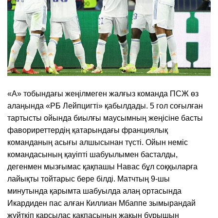
«А» тобындағы жеңілмеген жалғыз команда ПСЖ өз
алаңында «РБ Лейпцигті» қабылдады. 5 гол соғылған
тартысты ойында биылғы маусымның жеңісіне басты
фавориреттердің қатарындағы франциялық
команданың асығы алшысынан түсті. Ойын неміс
командасының қауіпті шабуылымен басталды,
дегенмен мызғымас қақпашы Навас бұл соққыларға
лайықты тойтарыс бере білді. Матчтың 9-шы
минутында қарымта шабуылда алаң ортасында
Икардиден пас алған Киллиан Мбаппе зымырандай
жүйткіп қарсылас қақпасының жақын бұрышын