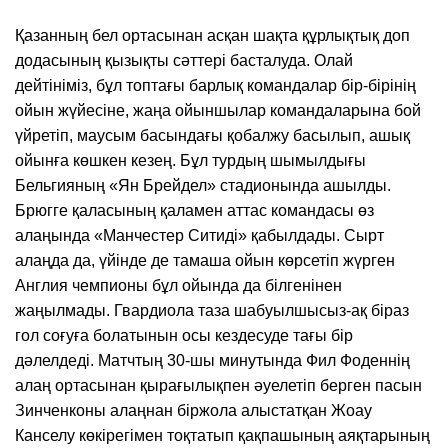
Қазанның бел ортасынан асқан шақта құрлықтық доп
додасының қызықты сәттері басталуда. Олай
дейтініміз, бұл топтағы барлық командалар бір-бірінің
ойын жүйесіне, жаңа ойыншылар командаларына бой
үйретіп, маусым басындағы қобалжу басылып, ашық
ойынға көшкен кезең. Бұл турдың шымылдығы
Бельгияның «Ян Брейдел» стадионында ашылды.
Брюгге қаласының қаламен аттас командасы өз
алаңында «Манчестер Ситиді» қабылдады. Сырт
алаңда да, үйінде де тамаша ойын көрсетіп жүрген
Англия чемпионы бұл ойында да білгенінен
жаңылмады. Гвардиола таза шабуылшысыз-ақ біраз
гол соғуға болатынын осы кездесуде тағы бір
дәлелдеді. Матчтың 30-шы минутында Фил Фоденнің
алаң ортасынан қырағылықпен әуелетіп берген пасын
Зинченконы алаңнан біржола алыстатқан Жоау
Канселу көкірегімен тоқтатып қақпашының аяқтарының