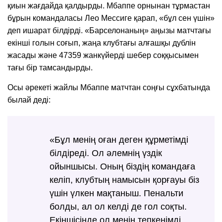
қиын жағдайда қалдырды. Мбаппе орнынан тұрмастан
бұрын командаласы Лео Мессиге қарап, «бұл сен үшін»
деп ишарат білдірді. «Барселонаның» аңызы матчтағы
екінші голын соғып, жаңа клубтағы алғашқы дублін
жасады және 47359 жанкүйерді шебер соққысымен
тағы бір тамсандырды.
Осы әрекеті жайлы Мбаппе матчтан соңғы сұхбатында
былай деді:
«Бұл менің оған деген құрметімді
білдіреді. Ол әлемнің үздік
ойыншысы. Оның біздің командаға
келіп, клубтың намысын қорғауы біз
үшін үлкен мақтаныш. Пенальти
болды, ал ол келді де гол соқты.
Екіншісінде ол менің тепкенімді