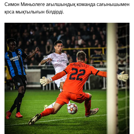
Симон Миньолеге ағылшындық команда сағынышымен
қоса мықтылығын білдірді.