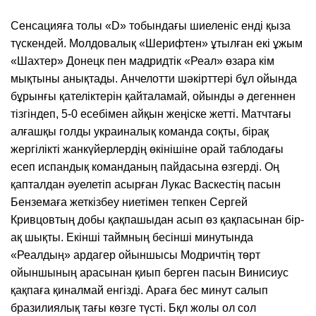
Сенсацияға толы «D» тобындағы шиеленіс енді қыза
түскендей. Молдовалық «Шерифтен» ұтылған екі ұжым
«Шахтер» Донецк пен мадридтік «Реал» өзара кім
мықтыны анықтады. Анчелотти шәкірттері бұл ойында
бұрынғы қателіктерін қайталамай, ойынды ә дегеннен
тізгіндеп, 5-0 есебімен айқын жеңіске жетті. Матчтағы
алғашқы голды украиналық команда соқты, бірақ
жергілікті жанкүйерлердің өкінішіне орай таблодағы
есеп испандық команданың пайдасына өзгерді. Оң
қапталдан әуелетіп асырған Лукас Васкестің пасын
Бенземаға жеткізбеу ниетімен тепкен Сергей
Кривцовтың добы қақпашыдан асып өз қақпасынан бір-
ақ шықты. Екінші таймның бесінші минутында
«Реалдың» ардагер ойыншысы Модричтің төрт
ойыншының арасынан қиып берген пасын Винисиус
қақпаға қиналмай енгізді. Араға бес минут салып
бразилиялық тағы көзге түсті. Бқл жолы ол сол