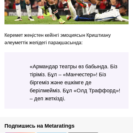
Керемет жеңістен кейінгі эмоциясын Криштиану
әлеуметтік желідегі парақшасында:
«Армандар театры өз бабында. Біз
тіріміз. Бұл – «Манчестер»! Біз
біргеміз және ешкімге де
берілмейміз. Бұл «Олд Траффорд»!
– деп жеткізді.
Подпишись на Metaratings