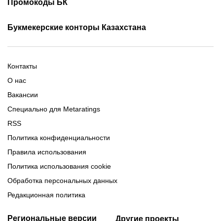
Промокоды БК
Фрибет Олимпбет
Фрибеты за регистрацию
Промокоды Олимп Бет
Промокоды Ubet
Букмекерские конторы Казахстана
Промокод 1xBet
Промокоды Тенниси
Обзор Олимпбет
Обзор Ubet
Промокоды Париматч
Обзор 1xBet
Обзор Ойнабет
Контакты
Обзор Париматч
Обзор Тенниси
О нас
Вакансии
Специально для Metaratings
RSS
Политика конфиденциальности
Правила использования
Политика использования cookie
Обработка персональных данных
Редакционная политика
Региональные версии
Другие проекты