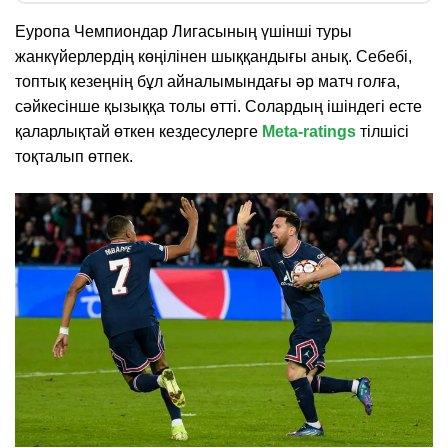
Еуропа Чемпиондар Лигасының үшінші туры
жанкүйерлердің көңілінен шыққандығы анық. Себебі,
топтық кезеңнің бұл айналымындағы әр матч голға,
сәйкесінше қызыққа толы өтті. Солардың ішіндегі есте
қаларлықтай өткен кездесулерге
Meta-ratings
тілшісі
тоқталып өтпек.