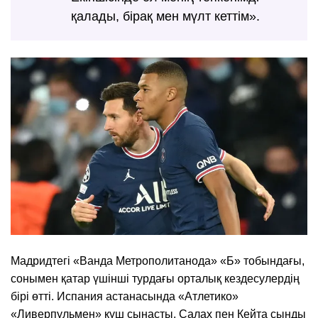
қалады, бірақ мен мүлт кеттім».
Мадридтегі «Ванда Метрополитанода» «Б» тобындағы,
сонымен қатар үшінші турдағы орталық кездесулердің
бірі өтті. Испания астанасында «Атлетико»
«Ливерпульмен» күш сынасты. Салах пен Кейта сынды