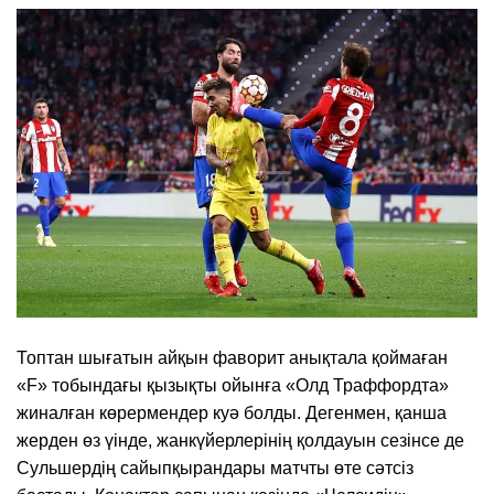
Топтан шығатын айқын фаворит анықтала қоймаған
«F» тобындағы қызықты ойынға «Олд Траффордта»
жиналған көрермендер куә болды. Дегенмен, қанша
жерден өз үінде, жанкүйерлерінің қолдауын сезінсе де
Сульшердің сайыпқырандары матчты өте сәтсіз