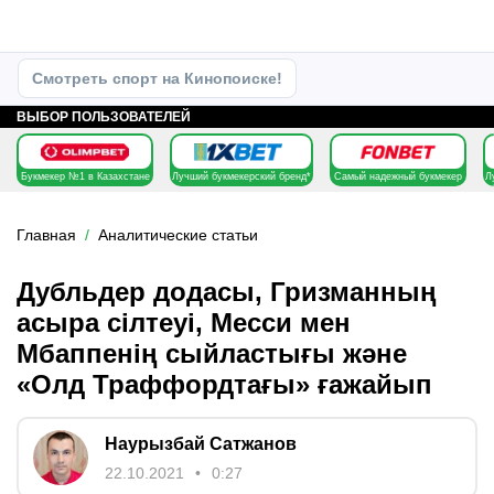
Смотреть спорт на Кинопоиске!
ВЫБОР ПОЛЬЗОВАТЕЛЕЙ
Букмекер №1 в Казахстане
Лучший букмекерский бренд*
Самый надежный букмекер
Л
Главная
Аналитические статьи
Дубльдер додасы, Гризманның
асыра сілтеуі, Месси мен
Мбаппенің сыйластығы және
«Олд Траффордтағы» ғажайып
Наурызбай Сатжанов
22.10.2021
0:27