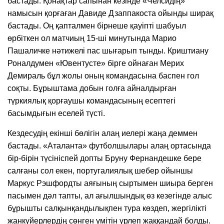
бастады. Қонақтар сапынан кезінде «Челсидің»
намысын қорғаған Давиде Дзаппакоста ойынды ширақ
бастады. Оң қапталмен бірнеше қауіпті шабуыл
өрбіткен ол матчиың 15-ші минутында Марио
Пашаличке нәтижелі пас шығарып тынды. Криштиану
Роналдумен «Ювентусте» бірге ойнаған Мерих
Демираль бұл жолы оның командасына баспен гол
соқты. Бұрыштама добын голға айналдырған
түркиялық қорғаушы командасының есептегі
басымдығын еселей түсті.
Кездесудің екінші бөлігін алаң иелері жаңа деммен
бастады. «Аталанта» футболшылары алаң ортасында
бір-бірін түсініспей допты Бруну Фернандешке бере
салғаны сол екен, португалиялық шебер ойыншы
Маркус Рэшфордты аяғының сыртымен шиыра берген
пасымен дәл тапты, ал ағылшындық өз кезегінде алыс
бұрышты салқынқандылықпен тура көздеп, жергілікті
жанкүйерлердің сөнген үмітін үрлеп жаққандай болды.