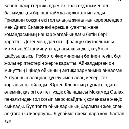
Клопп шәкірттері жылдам екі гол соққанымен ол
басымдықты бірінші таймда-ақ жоғалтып алды.
Гризманн соққан екі гол алаңға жиналған көрермендер
мен Диего Симеонені ерекше қуантты және
командасының нашар жағдайындағы бетін бері
қаратты. Дегенмен, дәл осы француз футболшысы
матчтың 52-ші минутында ағылшындық клубтың
шабуылшысы Роберто Фирминоның бетінен теуіп, бқл
жолы әріптестерін жерге қаратты. Айналдырған он
минуттың іщінде ойынның антиқаһарманына айналған
Антуанның алаңнан қуылуымен алаң иелері тек
қорғанысты ойлады. Юрген Клопптың нұсқасындағы
әлемнің қазіргі сәттегі үздік ойыншысы Мохамед Салах
пенальтиден гол соғып мерсисайдтық командаға жеңіс
сыйлады. Бұл топта ойындарының барлығын жеңіспен
аяқтаған «Ливерпуль» 9 ұпаймен жеке дара көш бастап
тұр.