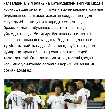
қапталдан айып алаңына батылдықпен еніп үш бірдей
қорғаушыдан оңай өтіп Трубин тұрған қақпаның жақын
бұрышын сол аяғымен жасаған соққысымен дәл
көздеді. 64-ші минутта мадридтік ұжымның
бразилиялық шабуылшылары төртінші голды
ұйымдастырды: Винисиус бұл жолы ассистенттік
қырынан танылып отандасы Родигоның да көзге
түсуіне жағдай жасады. Испандық клуб голға деген
құмарлықтарын ойынның соңғы сәттеріне дейін
төмендетпеді. Оған дәлел матчтың төреші қосқан
қосымша уақытында соғылған Карим Бенземаның
соққан добы еді.