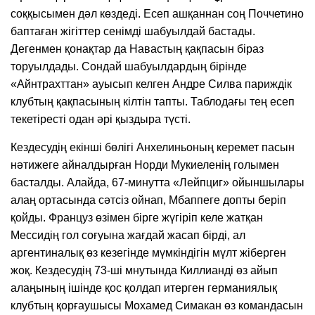
соққысымен дәл көздеді. Есеп ашқаннан соң Поччетино
баптаған жігіттер сенімді шабуылдай бастады.
Дегенмен қонақтар да Навастың қақпасын біраз
торуылдады. Сондай шабуылдардың бірінде
«Айнтрахттан» ауысып келген Андре Силва париждік
клубтың қақпасының кілтін тапты. Таблодағы тең есеп
текетіресті одан әрі қыздыра түсті.
Кездесудің екінші бөлігі Анхелиньоның керемет пасын
нәтижеге айналдырған Норди Мукиеленің голымен
басталды. Алайда, 67-минутта «Лейпциг» ойыншылары
алаң ортасында сәтсіз ойнап, Мбаппеге допты беріп
қойды. Француз өзімен бірге жүгіріп келе жатқан
Мессидің гол соғуына жағдай жасап бірді, ал
аргентиналық өз кезегінде мүмкіндігін мүлт жіберген
жоқ. Кездесудің 73-ші мнутында Киллианді өз айып
алаңының ішінде қос қолдап итерген германиялық
клубтың қорғаушысы Мохамед Симакан өз командасын