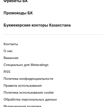
Скачать Фонбет
Фрибеты БК
Скачать ОлимпБет
Скачать Ubet
Фрибеты 1xbet
Фрибеты без депозита
Скачать Париматч
Промокоды БК
Фрибет Олимпбет
Фрибеты за регистрацию
Промокоды Олимп Бет
Промокоды Ubet
Букмекерские конторы Казахстана
Промокод 1xBet
Промокоды Тенниси
Обзор Олимпбет
Обзор Ubet
Промокоды Париматч
Обзор 1xBet
Обзор Ойнабет
Контакты
Обзор Париматч
Обзор Тенниси
О нас
Вакансии
Специально для Metaratings
RSS
Политика конфиденциальности
Правила использования
Политика использования cookie
Обработка персональных данных
Редакционная политика