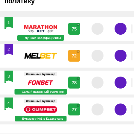
политику
1
?
75
Лучшие коэффициенты
2
?
72
Легальный букмекер
3
?
78
Самый надежный букмекер
Легальный букмекер
4
?
77
Букмекер №1 в Казахстане