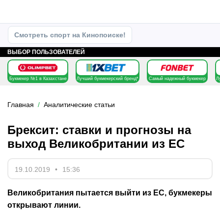
Смотреть спорт на Кинопоиске!
ВЫБОР ПОЛЬЗОВАТЕЛЕЙ
Букмекер №1 в Казахстане
Лучший букмекерский бренд*
Самый надежный букмекер
Л
Главная
Аналитические статьи
Брексит: ставки и прогнозы на
выход Великобритании из ЕС
19.10.2019
15:36
Великобритания пытается выйти из ЕС, букмекеры
открывают линии.