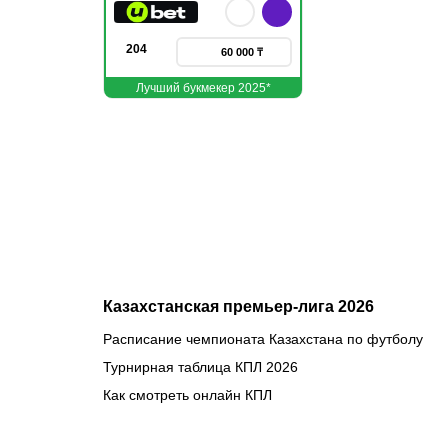
204
60 000 ₸
Лучший букмекер 2025*
Денис
Дорофеев
Автор текстов
Казахстанская премьер-лига 2026
Расписание чемпионата Казахстана по футболу
Турнирная таблица КПЛ 2026
Как смотреть онлайн КПЛ