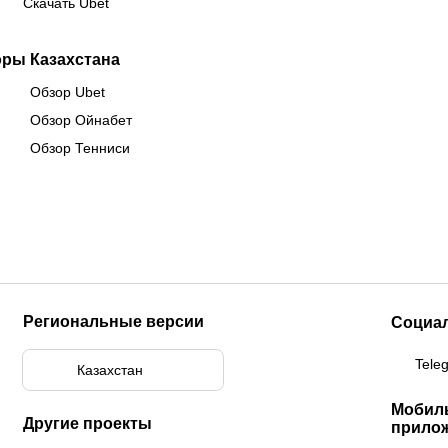
Скачать Ubet
оры Казахстана
Обзор Ubet
Обзор Ойнабет
Обзор Тенниси
Региональные версии
Социа
Tele
Казахстан
Мобил
Другие проекты
прило