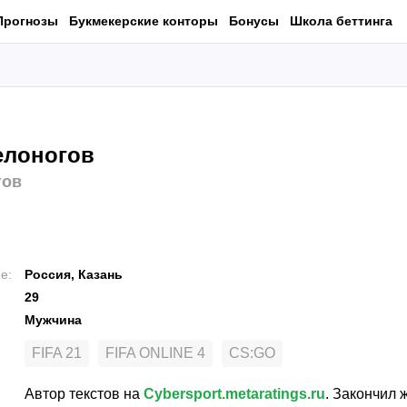
Прогнозы
Букмекерские конторы
Бонусы
Школа беттинга
елоногов
тов
ие
:
Россия, Казань
29
Мужчина
FIFA 21
FIFA ONLINE 4
CS:GO
Автор текстов на
Сybersport.metaratings.ru
. Закончил 