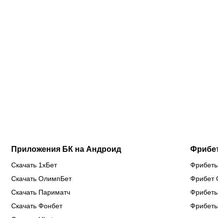
Замира
Омиржан
Алия
Ал
Ахметова
Солтангельдинов
Сагындыкова
Бо
Редактор новостей
Редактор новостей
Корреспондент
Вып
Приложения БК на Андроид
Фрибе
Скачать 1хБет
Фрибеты
Скачать ОлимпБет
Фрибет 
Скачать Париматч
Фрибеты
Скачать Фонбет
Фрибеты