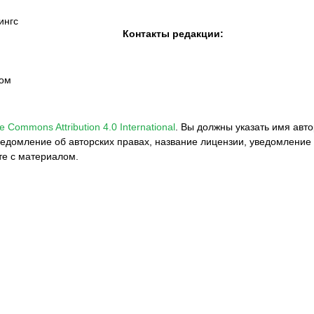
ингс
Контакты редакции:
вом
e Commons Attribution 4.0 International
.
Вы должны указать имя авто
едомление об авторских правах, название лицензии, уведомление 
те с материалом.